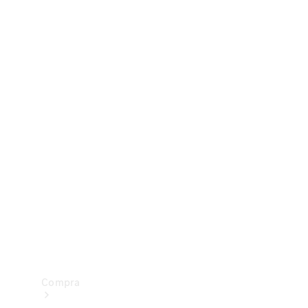
Configurador
Test drive
Showroom Online
Compra