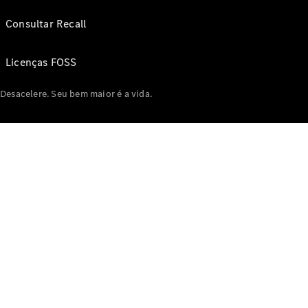
Consultar Recall
Licenças FOSS
Desacelere. Seu bem maior é a vida.