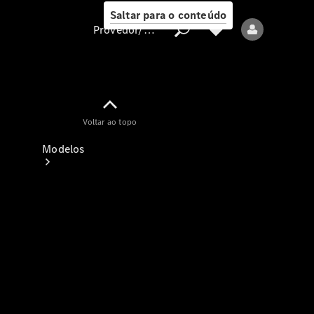
Saltar para o conteúdo
Provedor/proteção de dados
Provedor/proteção
Voltar ao topo
de dados
Modelos
Todos os modelos
Modelos elétricos