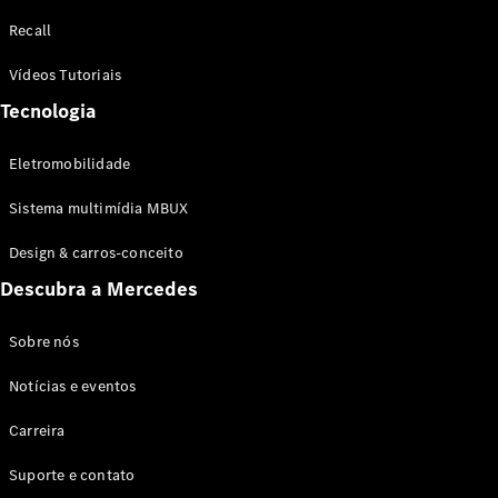
Configurador
Recall
Test drive
Showroom
Vídeos Tutoriais
Online
Tecnologia
SUV
Eletromobilidade
Sistema multimídia MBUX
Design & carros-conceito
Todos os
Descubra a Mercedes
SUVs
EQB
Elétrico
GLA
Sobre nós
GLB
Notícias e eventos
GLC
GLC Coupé
Carreira
GLE
GLE Coupé
Suporte e contato
GLS