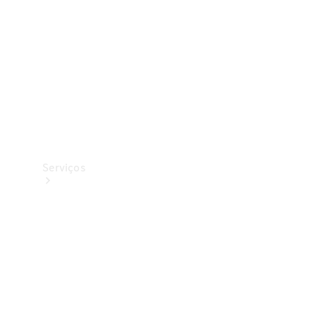
Originais
Coleção
Serviços
Todos os
serviços