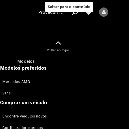
Saltar para o conteúdo
Provedor/proteção de dados
Provedor/proteção
Voltar ao topo
de dados
Modelos
Modelos preferidos
Mercedes-AMG
Vans
Comprar um veículo
Todos os modelos
Encontre veículos novos
Modelos elétricos
Configurador e preços