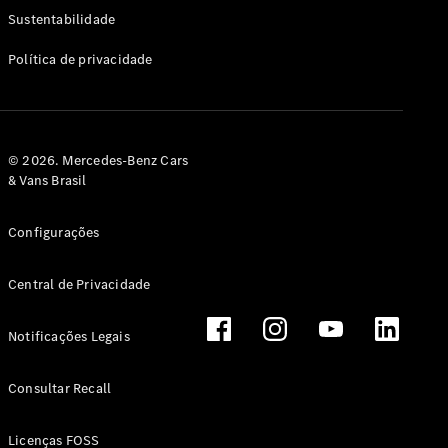
Classe G
Sustentabilidade
Configurador
Política de privacidade
Test drive
Showroom
Online
Hatchback
© 2026. Mercedes-Benz Cars
& Vans Brasil
Configurações
Central de Privacidade
Classe A
Hatchback
Notificações Legais
Configurador
Test drive
Consultar Recall
Showroom
Online
Licenças FOSS