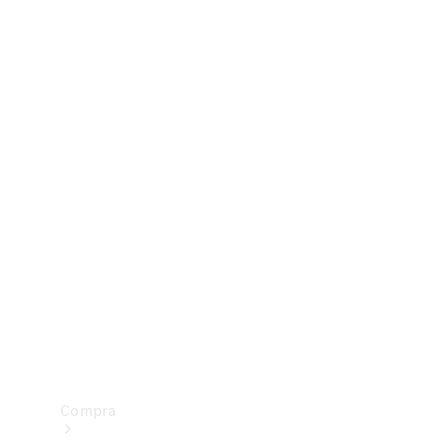
Configurador
Test drive
Showroom Online
Compra