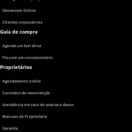
Modelos híbridos plug-in
Showroom Online
Sedans
Clientes corporativos
Guia de compra
Agende um test drive
Procure um concessionário
Todos os
Sedans
Proprietários
Classe C
Sedan
Agendamento online
EQE
Elétrico
Sedan
Contratos de manutenção
Classe E
Sedan
Assistência em caso de avarias e danos
Classe S
Sedan
Manuais do Proprietário
Longo
Garantia