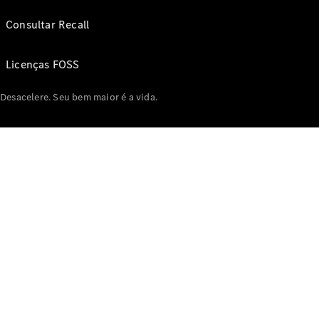
Consultar Recall
Licenças FOSS
Desacelere. Seu bem maior é a vida.