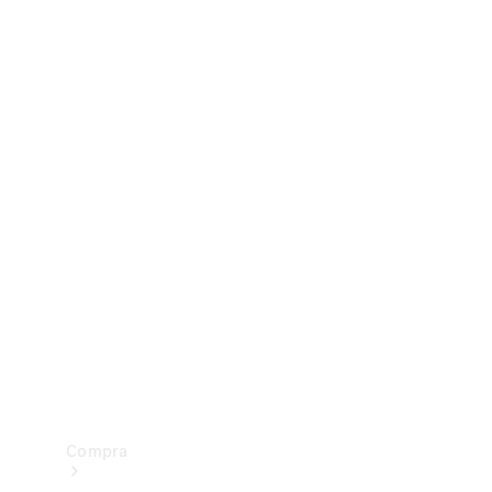
Configurador
Test drive
Showroom Online
Compra