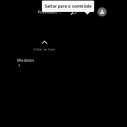
Saltar para o conteúdo
Provedor/proteção de dados
Provedor/proteção
Voltar ao topo
de dados
Modelos
Todos os modelos
Modelos elétricos