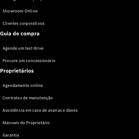
Modelos híbridos plug-in
Showroom Online
Sedans
Clientes corporativos
Guia de compra
Agende um test drive
Procure um concessionário
Todos os
Sedans
Proprietários
Classe C
Sedan
Agendamento online
EQE
Elétrico
Sedan
Contratos de manutenção
Classe E
Sedan
Assistência em caso de avarias e danos
Classe S
Sedan
Manuais do Proprietário
Longo
Garantia