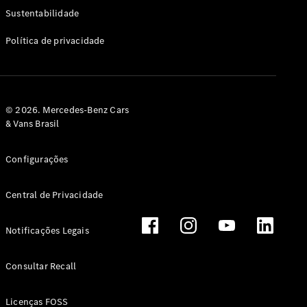
Classe G
Sustentabilidade
Configurador
Política de privacidade
Test drive
Showroom
Online
Hatchback
© 2026. Mercedes-Benz Cars
& Vans Brasil
Configurações
Central de Privacidade
Classe A
Hatchback
Notificações Legais
Configurador
Test drive
Consultar Recall
Showroom
Online
Licenças FOSS