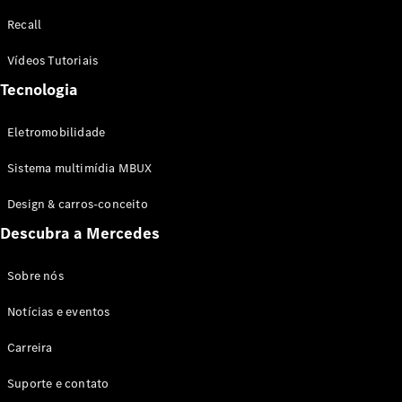
Configurador
Recall
Test drive
Showroom
Vídeos Tutoriais
Online
Tecnologia
SUV
Eletromobilidade
Sistema multimídia MBUX
Design & carros-conceito
Todos os
Descubra a Mercedes
SUVs
EQB
Elétrico
GLA
Sobre nós
GLB
Notícias e eventos
GLC
GLC Coupé
Carreira
GLE
GLE Coupé
Suporte e contato
GLS