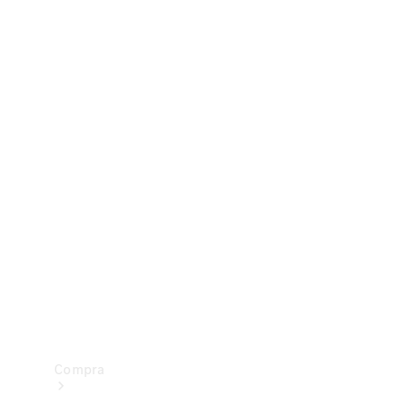
Configurador
Test drive
Showroom Online
Compra