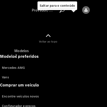
Saltar para o conteúdo
Provedor/proteção de dados
Provedor/proteção
Voltar ao topo
de dados
Modelos
Modelos preferidos
Mercedes-AMG
Vans
Comprar um veículo
Todos os modelos
Encontre veículos novos
Modelos elétricos
Configurador e preços