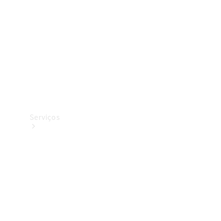
Originais
Coleção
Serviços
Todos os
serviços