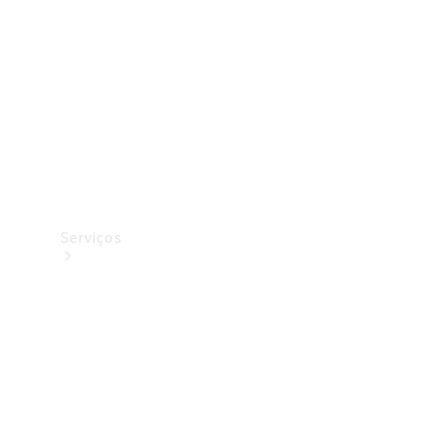
Originais
Coleção
Serviços
Todos os
serviços