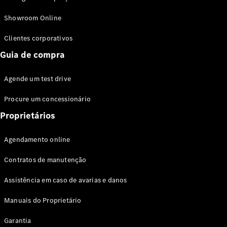
Modelos híbridos plug-in
Showroom Online
Sedans
Clientes corporativos
Guia de compra
Agende um test drive
Procure um concessionário
Todos os
Sedans
Proprietários
Classe C
Sedan
Agendamento online
EQE
Elétrico
Sedan
Contratos de manutenção
Classe E
Sedan
Assistência em caso de avarias e danos
Classe S
Sedan
Manuais do Proprietário
Longo
Garantia