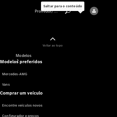
Saltar para o conteúdo
Provedor/proteção de dados
Provedor/proteção
Voltar ao topo
de dados
Modelos
Modelos preferidos
Mercedes-AMG
Vans
Comprar um veículo
Todos os modelos
Encontre veículos novos
Modelos elétricos
Configurador e preços