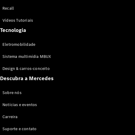
Configurador
Recall
Test drive
Showroom
Vídeos Tutoriais
Online
Tecnologia
SUV
Eletromobilidade
Sistema multimídia MBUX
Design & carros-conceito
Todos os
Descubra a Mercedes
SUVs
EQB
Elétrico
GLA
Sobre nós
GLB
Notícias e eventos
GLC
GLC Coupé
Carreira
GLE
GLE Coupé
Suporte e contato
GLS