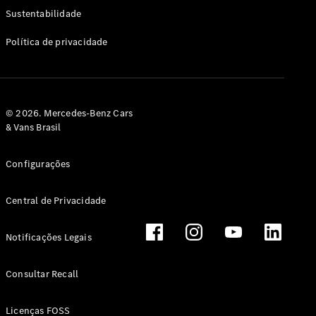
Classe G
Sustentabilidade
Configurador
Política de privacidade
Test drive
Showroom
Online
Hatchback
© 2026. Mercedes-Benz Cars
& Vans Brasil
Configurações
Central de Privacidade
Classe A
Hatchback
Notificações Legais
Configurador
Test drive
Consultar Recall
Showroom
Online
Licenças FOSS