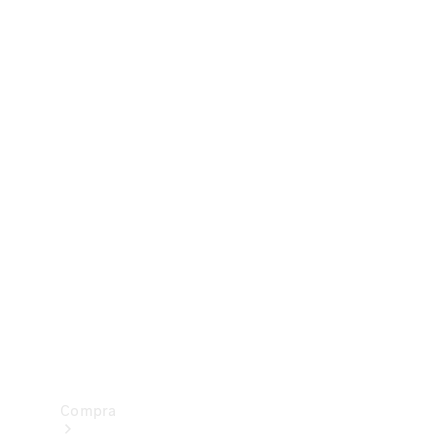
Configurador
Test drive
Showroom Online
Compra