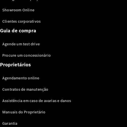
Modelos híbridos plug-in
Showroom Online
Sedans
Clientes corporativos
Guia de compra
Agende um test drive
Procure um concessionário
Todos os
Sedans
Proprietários
Classe C
Sedan
Agendamento online
EQE
Elétrico
Sedan
Contratos de manutenção
Classe E
Sedan
Assistência em caso de avarias e danos
Classe S
Sedan
Manuais do Proprietário
Longo
Garantia