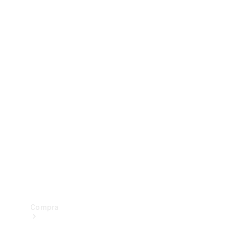
Configurador
Test drive
Showroom Online
Compra