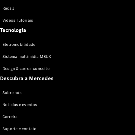
Configurador
Recall
Test drive
Showroom
Vídeos Tutoriais
Online
Tecnologia
SUV
Eletromobilidade
Sistema multimídia MBUX
Design & carros-conceito
Todos os
Descubra a Mercedes
SUVs
EQB
Elétrico
GLA
Sobre nós
GLB
Notícias e eventos
GLC
GLC Coupé
Carreira
GLE
GLE Coupé
Suporte e contato
GLS