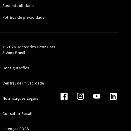
Classe G
Sustentabilidade
Configurador
Política de privacidade
Test drive
Showroom
Online
Hatchback
© 2026. Mercedes-Benz Cars
& Vans Brasil
Configurações
Central de Privacidade
Classe A
Hatchback
Notificações Legais
Configurador
Test drive
Consultar Recall
Showroom
Online
Licenças FOSS