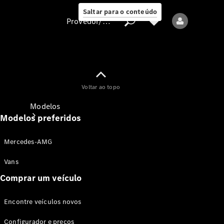
Saltar para o conteúdo
Provedor/proteção de dados
Provedor/proteção
Voltar ao topo
de dados
Modelos
Modelos preferidos
Mercedes-AMG
Vans
Comprar um veículo
Todos os modelos
Encontre veículos novos
Modelos elétricos
Configurador e preços