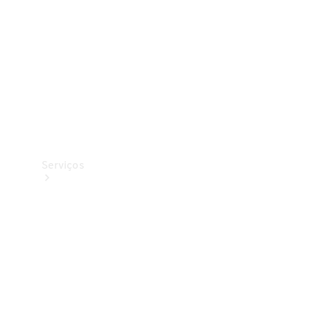
Originais
Coleção
Serviços
Todos os
serviços