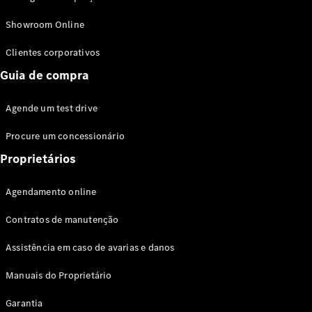
Modelos híbridos plug-in
Showroom Online
Sedans
Clientes corporativos
Guia de compra
Agende um test drive
Procure um concessionário
Todos os
Sedans
Proprietários
Classe C
Sedan
Agendamento online
EQE
Elétrico
Sedan
Contratos de manutenção
Classe E
Sedan
Assistência em caso de avarias e danos
Classe S
Sedan
Manuais do Proprietário
Longo
Garantia