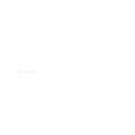
Originais
Coleção
Serviços
Todos os
serviços