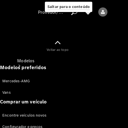
Saltar para o conteúdo
Provedor/proteção de dados
Provedor/proteção
Voltar ao topo
de dados
Modelos
Modelos preferidos
Mercedes-AMG
Vans
Comprar um veículo
Todos os modelos
Encontre veículos novos
Modelos elétricos
Configurador e preços