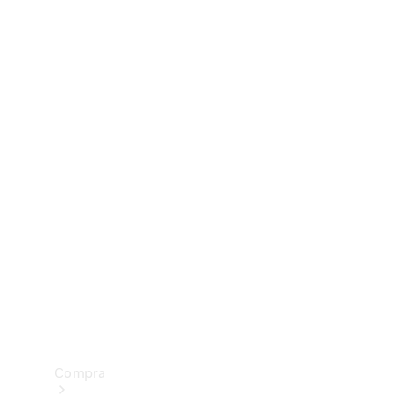
Configurador
Test drive
Showroom Online
Compra