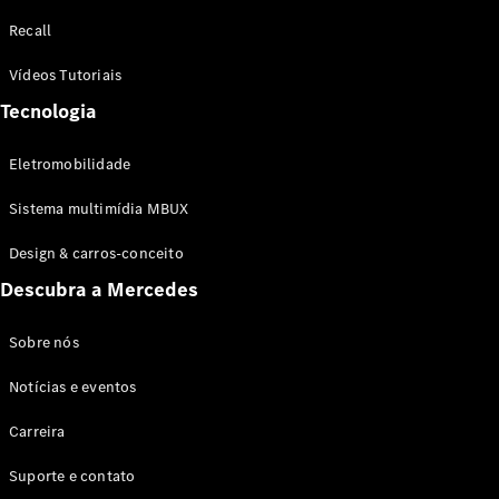
Configurador
Recall
Test drive
Showroom
Vídeos Tutoriais
Online
Tecnologia
SUV
Eletromobilidade
Sistema multimídia MBUX
Design & carros-conceito
Todos os
Descubra a Mercedes
SUVs
EQB
Elétrico
GLA
Sobre nós
GLB
Notícias e eventos
GLC
GLC Coupé
Carreira
GLE
GLE Coupé
Suporte e contato
GLS