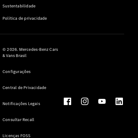
Classe G
Sustentabilidade
Configurador
Política de privacidade
Test drive
Showroom
Online
Hatchback
© 2026. Mercedes-Benz Cars
& Vans Brasil
Configurações
Central de Privacidade
Classe A
Hatchback
Notificações Legais
Configurador
Test drive
Consultar Recall
Showroom
Online
Licenças FOSS