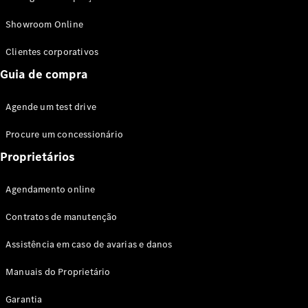
Modelos híbridos plug-in
Showroom Online
Sedans
Clientes corporativos
Guia de compra
Agende um test drive
Procure um concessionário
Todos os
Sedans
Proprietários
Classe C
Sedan
Agendamento online
EQE
Elétrico
Sedan
Contratos de manutenção
Classe E
Sedan
Assistência em caso de avarias e danos
Classe S
Sedan
Manuais do Proprietário
Longo
Garantia