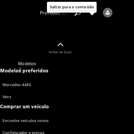
Saltar para o conteúdo
Provedor/proteção de dados
Provedor/proteção
Voltar ao topo
de dados
Modelos
Modelos preferidos
Mercedes-AMG
Vans
Comprar um veículo
Todos os modelos
Encontre veículos novos
Modelos elétricos
Configurador e preços