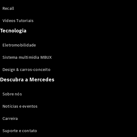
Configurador
Recall
Test drive
Showroom
Vídeos Tutoriais
Online
Tecnologia
SUV
Eletromobilidade
Sistema multimídia MBUX
Design & carros-conceito
Todos os
Descubra a Mercedes
SUVs
EQB
Elétrico
GLA
Sobre nós
GLB
Notícias e eventos
GLC
GLC Coupé
Carreira
GLE
GLE Coupé
Suporte e contato
GLS