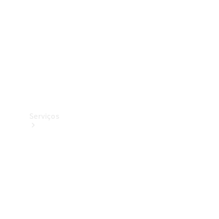
Originais
Coleção
Serviços
Todos os
serviços