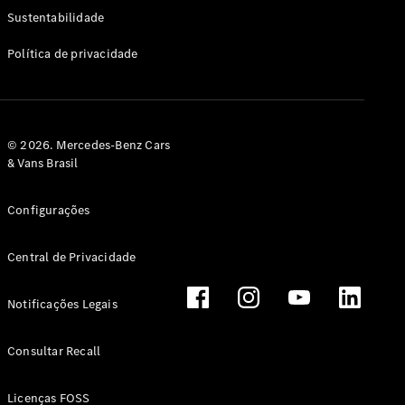
Classe G
Sustentabilidade
Configurador
Política de privacidade
Test drive
Showroom
Online
Hatchback
© 2026. Mercedes-Benz Cars
& Vans Brasil
Configurações
Central de Privacidade
Classe A
Hatchback
Notificações Legais
Configurador
Test drive
Consultar Recall
Showroom
Online
Licenças FOSS