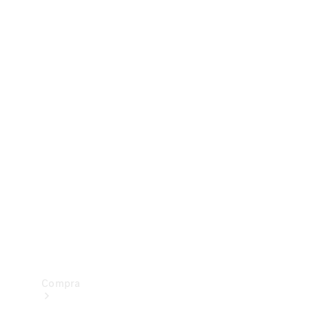
Configurador
Test drive
Showroom Online
Compra