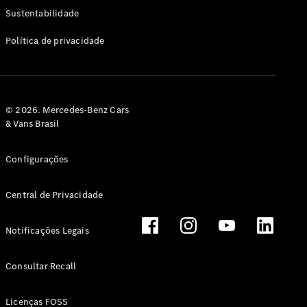
Classe G
Sustentabilidade
Configurador
Política de privacidade
Test drive
Showroom
Online
Hatchback
© 2026. Mercedes-Benz Cars
& Vans Brasil
Configurações
Central de Privacidade
Classe A
Hatchback
Notificações Legais
Configurador
Test drive
Consultar Recall
Showroom
Online
Licenças FOSS