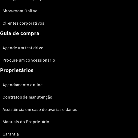
Modelos híbridos plug-in
Showroom Online
Sedans
Clientes corporativos
Guia de compra
Agende um test drive
Procure um concessionário
Todos os
Sedans
Proprietários
Classe C
Sedan
Agendamento online
EQE
Elétrico
Sedan
Contratos de manutenção
Classe E
Sedan
Assistência em caso de avarias e danos
Classe S
Sedan
Manuais do Proprietário
Longo
Garantia