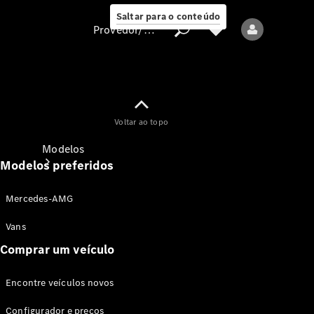
Saltar para o conteúdo
Provedor/proteção de dados
Provedor/proteção
Voltar ao topo
de dados
Modelos
Modelos preferidos
Mercedes-AMG
Vans
Comprar um veículo
Todos os modelos
Encontre veículos novos
Modelos elétricos
Configurador e preços