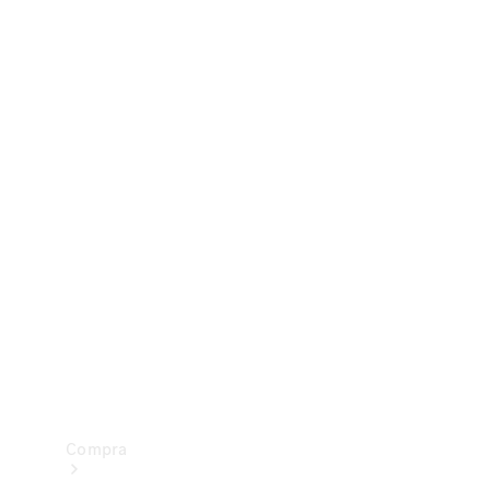
Configurador
Test drive
Showroom Online
Compra