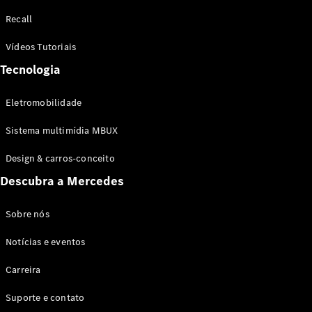
Configurador
Recall
Test drive
Showroom
Vídeos Tutoriais
Online
Tecnologia
SUV
Eletromobilidade
Sistema multimídia MBUX
Design & carros-conceito
Todos os
Descubra a Mercedes
SUVs
EQB
Elétrico
GLA
Sobre nós
GLB
Notícias e eventos
GLC
GLC Coupé
Carreira
GLE
GLE Coupé
Suporte e contato
GLS