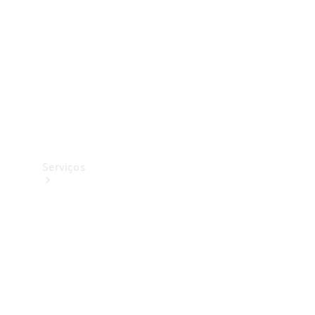
Originais
Coleção
Serviços
Todos os
serviços