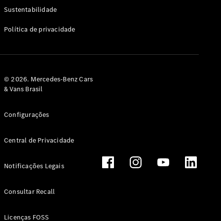
Classe G
Sustentabilidade
Configurador
Política de privacidade
Test drive
Showroom
Online
Hatchback
© 2026. Mercedes-Benz Cars
& Vans Brasil
Configurações
Central de Privacidade
Classe A
Hatchback
Notificações Legais
Configurador
Test drive
Consultar Recall
Showroom
Online
Licenças FOSS