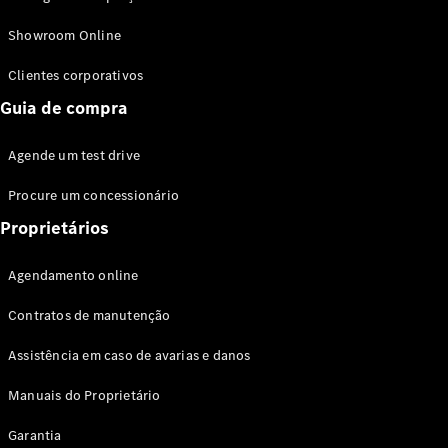
Modelos híbridos plug-in
Showroom Online
Sedans
Clientes corporativos
Guia de compra
Agende um test drive
Procure um concessionário
Todos os
Sedans
Proprietários
Classe C
Sedan
Agendamento online
EQE
Elétrico
Sedan
Contratos de manutenção
Classe E
Sedan
Assistência em caso de avarias e danos
Classe S
Sedan
Manuais do Proprietário
Longo
Garantia