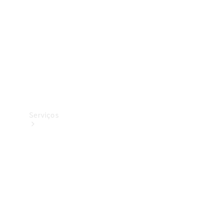
Originais
Coleção
Serviços
Todos os
serviços