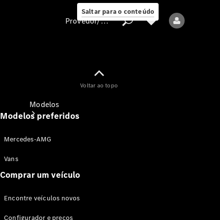
Saltar para o conteúdo
Provedor/proteção de dados
Provedor/proteção
Voltar ao topo
de dados
Modelos
Modelos preferidos
Mercedes-AMG
Vans
Comprar um veículo
Todos os modelos
Encontre veículos novos
Modelos elétricos
Configurador e preços