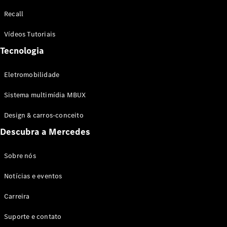
Configurador
Recall
Test drive
Showroom
Vídeos Tutoriais
Online
Tecnologia
SUV
Eletromobilidade
Sistema multimídia MBUX
Design & carros-conceito
Todos os
Descubra a Mercedes
SUVs
EQB
Elétrico
GLA
Sobre nós
GLB
Notícias e eventos
GLC
GLC Coupé
Carreira
GLE
GLE Coupé
Suporte e contato
GLS