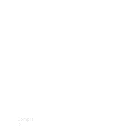
Configurador
Test drive
Showroom Online
Compra