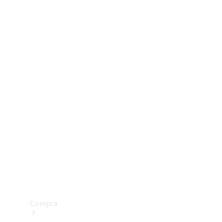
Configurador
Test drive
Showroom Online
Compra