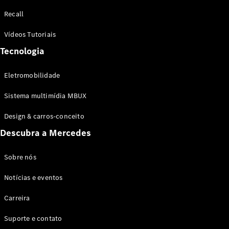
Configurador
Recall
Test drive
Showroom
Vídeos Tutoriais
Online
Tecnologia
SUV
Eletromobilidade
Sistema multimídia MBUX
Design & carros-conceito
Todos os
Descubra a Mercedes
SUVs
EQB
Elétrico
GLA
Sobre nós
GLB
Notícias e eventos
GLC
GLC Coupé
Carreira
GLE
GLE Coupé
Suporte e contato
GLS