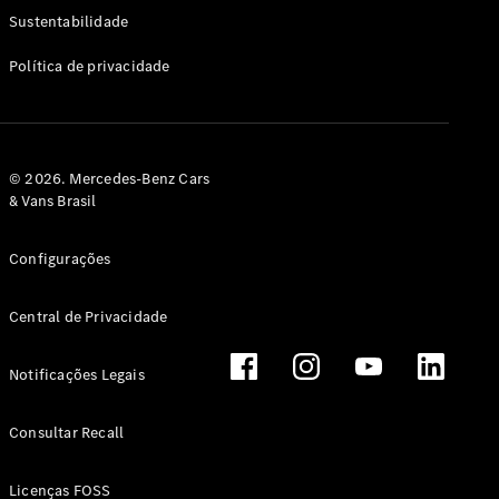
Classe G
Sustentabilidade
Configurador
Política de privacidade
Test drive
Showroom
Online
Hatchback
© 2026. Mercedes-Benz Cars
& Vans Brasil
Configurações
Central de Privacidade
Classe A
Hatchback
Notificações Legais
Configurador
Test drive
Consultar Recall
Showroom
Online
Licenças FOSS