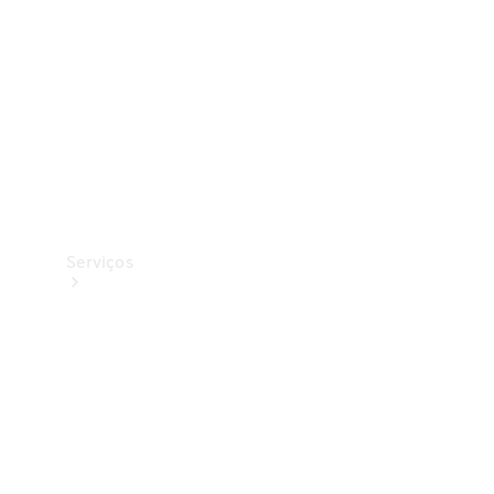
Originais
Coleção
Serviços
Todos os
serviços