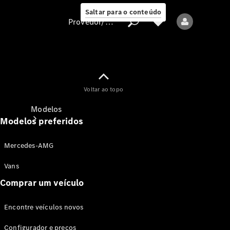
Saltar para o conteúdo
Provedor/proteção de dados
Provedor/proteção
Voltar ao topo
de dados
Modelos
Modelos preferidos
Mercedes-AMG
Vans
Comprar um veículo
Todos os modelos
Encontre veículos novos
Modelos elétricos
Configurador e preços