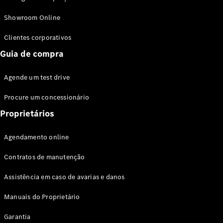
Modelos híbridos plug-in
Showroom Online
Sedans
Clientes corporativos
Guia de compra
Agende um test drive
Procure um concessionário
Todos os
Sedans
Proprietários
Classe C
Sedan
Agendamento online
EQE
Elétrico
Sedan
Contratos de manutenção
Classe E
Sedan
Assistência em caso de avarias e danos
Classe S
Sedan
Manuais do Proprietário
Longo
Garantia