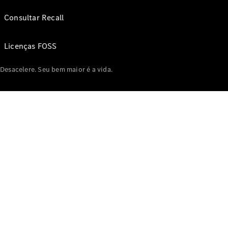
Consultar Recall
Licenças FOSS
Desacelere. Seu bem maior é a vida.