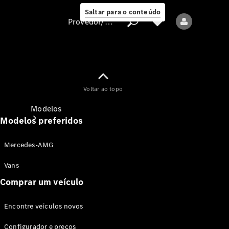
Saltar para o conteúdo
Provedor/proteção de dados
Provedor/proteção
Voltar ao topo
de dados
Modelos
Modelos preferidos
Mercedes-AMG
Vans
Comprar um veículo
Todos os modelos
Encontre veículos novos
Modelos elétricos
Configurador e preços