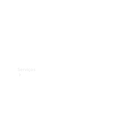
Originais
Coleção
Serviços
Todos os
serviços