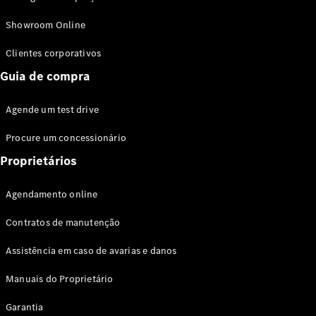
Modelos híbridos plug-in
Showroom Online
Sedans
Clientes corporativos
Guia de compra
Agende um test drive
Procure um concessionário
Todos os
Sedans
Proprietários
Classe C
Sedan
Agendamento online
EQE
Elétrico
Sedan
Contratos de manutenção
Classe E
Sedan
Assistência em caso de avarias e danos
Classe S
Sedan
Manuais do Proprietário
Longo
Garantia