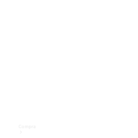
Configurador
Test drive
Showroom Online
Compra