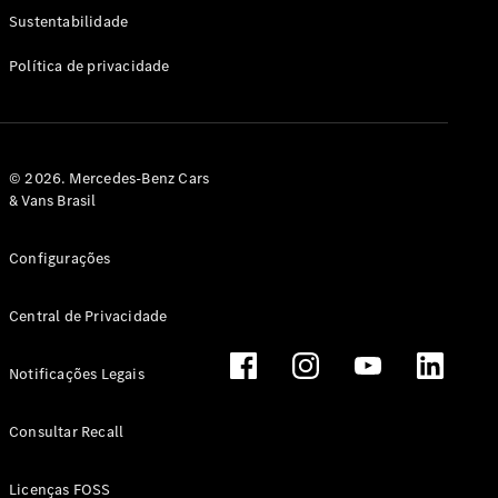
Classe G
Sustentabilidade
Configurador
Política de privacidade
Test drive
Showroom
Online
Hatchback
© 2026. Mercedes-Benz Cars
& Vans Brasil
Configurações
Central de Privacidade
Classe A
Hatchback
Notificações Legais
Configurador
Test drive
Consultar Recall
Showroom
Online
Licenças FOSS