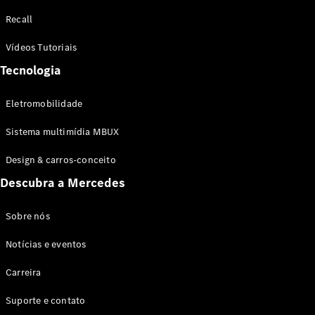
Configurador
Recall
Test drive
Showroom
Vídeos Tutoriais
Online
Tecnologia
SUV
Eletromobilidade
Sistema multimídia MBUX
Design & carros-conceito
Todos os
Descubra a Mercedes
SUVs
EQB
Elétrico
GLA
Sobre nós
GLB
Notícias e eventos
GLC
GLC Coupé
Carreira
GLE
GLE Coupé
Suporte e contato
GLS