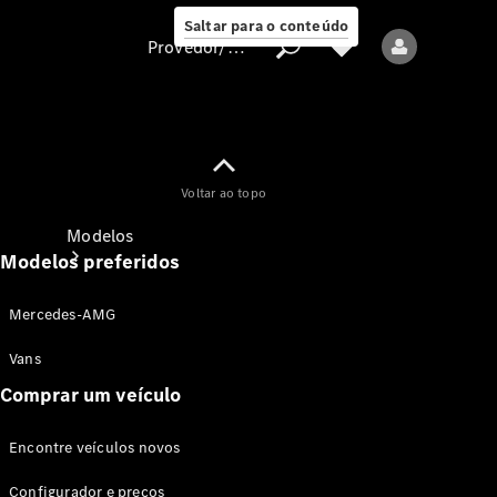
Saltar para o conteúdo
Provedor/proteção de dados
Provedor/proteção
Voltar ao topo
de dados
Modelos
Modelos preferidos
Mercedes-AMG
Vans
Comprar um veículo
Todos os modelos
Encontre veículos novos
Modelos elétricos
Configurador e preços