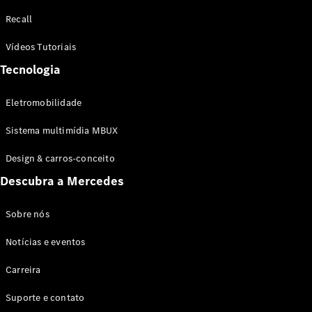
Configurador
Recall
Test drive
Showroom
Vídeos Tutoriais
Online
Tecnologia
SUV
Eletromobilidade
Sistema multimídia MBUX
Design & carros-conceito
Todos os
Descubra a Mercedes
SUVs
EQB
Elétrico
GLA
Sobre nós
GLB
Notícias e eventos
GLC
GLC Coupé
Carreira
GLE
GLE Coupé
Suporte e contato
GLS