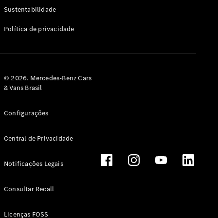
Classe G
Sustentabilidade
Configurador
Política de privacidade
Test drive
Showroom
Online
Hatchback
© 2026. Mercedes-Benz Cars
& Vans Brasil
Configurações
Central de Privacidade
Classe A
Hatchback
Notificações Legais
Configurador
Test drive
Consultar Recall
Showroom
Online
Licenças FOSS