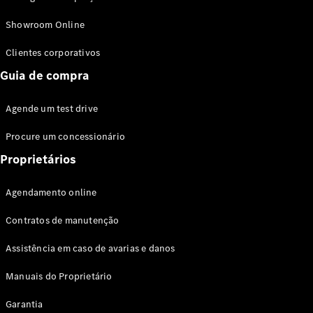
Modelos híbridos plug-in
Showroom Online
Sedans
Clientes corporativos
Guia de compra
Agende um test drive
Procure um concessionário
Todos os
Sedans
Proprietários
Classe C
Sedan
Agendamento online
EQE
Elétrico
Sedan
Contratos de manutenção
Classe E
Sedan
Assistência em caso de avarias e danos
Classe S
Sedan
Manuais do Proprietário
Longo
Garantia