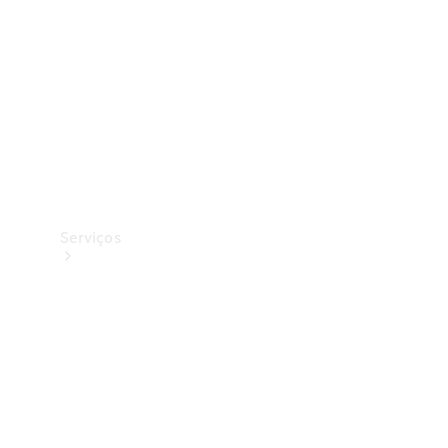
Originais
Coleção
Serviços
Todos os
serviços