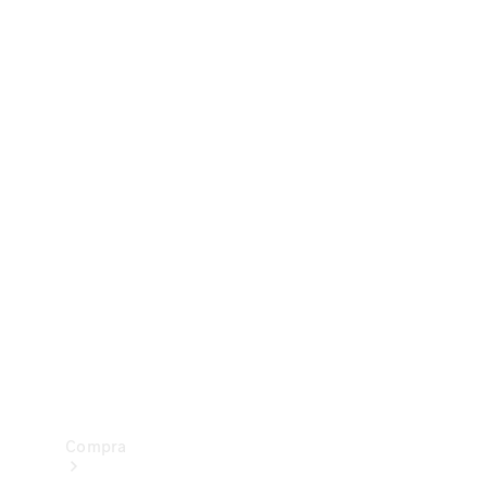
Configurador
Test drive
Showroom Online
Compra