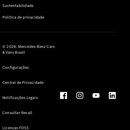
Classe G
Sustentabilidade
Configurador
Política de privacidade
Test drive
Showroom
Online
Hatchback
© 2026. Mercedes-Benz Cars
& Vans Brasil
Configurações
Central de Privacidade
Classe A
Hatchback
Notificações Legais
Configurador
Test drive
Consultar Recall
Showroom
Online
Licenças FOSS