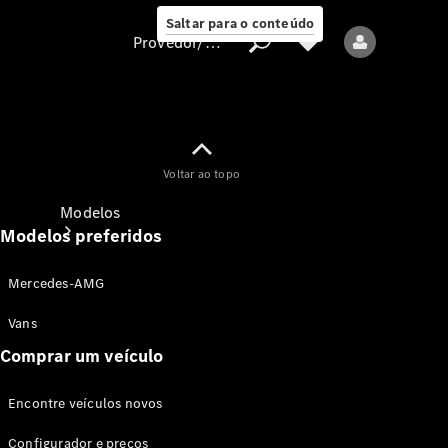
Saltar para o conteúdo
Provedor/proteção de dados
Provedor/proteção
Voltar ao topo
de dados
Modelos
Modelos preferidos
Mercedes-AMG
Vans
Comprar um veículo
Todos os modelos
Encontre veículos novos
Modelos elétricos
Configurador e preços