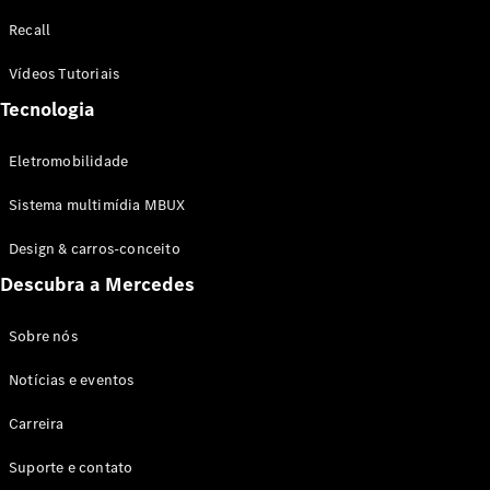
Configurador
Recall
Test drive
Showroom
Vídeos Tutoriais
Online
Tecnologia
SUV
Eletromobilidade
Sistema multimídia MBUX
Design & carros-conceito
Todos os
Descubra a Mercedes
SUVs
EQB
Elétrico
GLA
Sobre nós
GLB
Notícias e eventos
GLC
GLC Coupé
Carreira
GLE
GLE Coupé
Suporte e contato
GLS