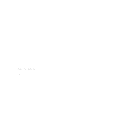
Originais
Coleção
Serviços
Todos os
serviços