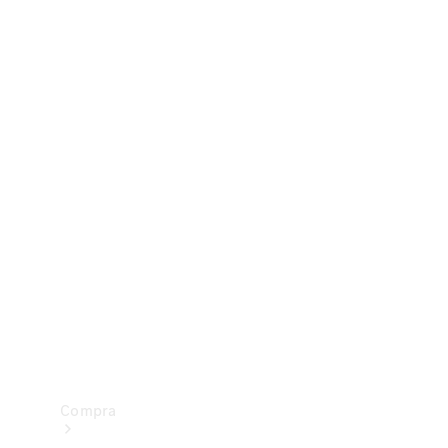
Configurador
Test drive
Showroom Online
Compra