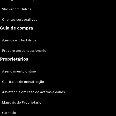
Modelos híbridos plug-in
Showroom Online
Sedans
Clientes corporativos
Guia de compra
Agende um test drive
Procure um concessionário
Todos os
Sedans
Proprietários
Classe C
Sedan
Agendamento online
EQE
Elétrico
Sedan
Contratos de manutenção
Classe E
Sedan
Assistência em caso de avarias e danos
Classe S
Sedan
Manuais do Proprietário
Longo
Garantia