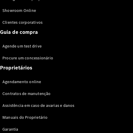
Modelos híbridos plug-in
Showroom Online
Sedans
Clientes corporativos
Guia de compra
Agende um test drive
Procure um concessionário
Todos os
Sedans
Proprietários
Classe C
Sedan
Agendamento online
EQE
Elétrico
Sedan
Contratos de manutenção
Classe E
Sedan
Assistência em caso de avarias e danos
Classe S
Sedan
Manuais do Proprietário
Longo
Garantia