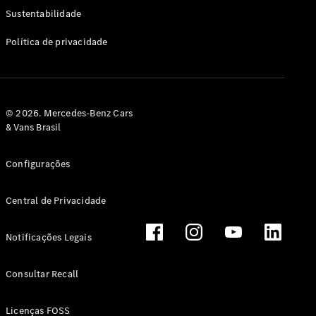
Classe G
Sustentabilidade
Configurador
Política de privacidade
Test drive
Showroom
Online
Hatchback
© 2026. Mercedes-Benz Cars
& Vans Brasil
Configurações
Central de Privacidade
Classe A
Hatchback
Notificações Legais
Configurador
Test drive
Consultar Recall
Showroom
Online
Licenças FOSS