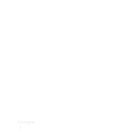
Configurador
Test drive
Showroom Online
Compra