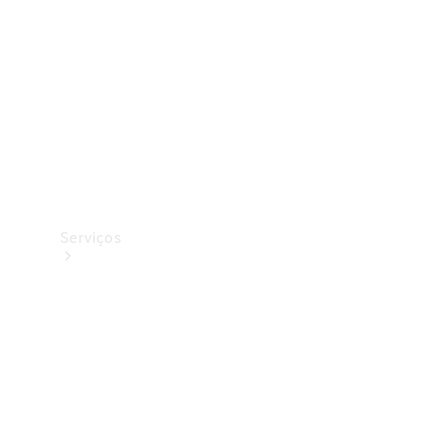
Originais
Coleção
Serviços
Todos os
serviços