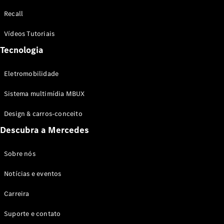
Configurador
Recall
Test drive
Showroom
Vídeos Tutoriais
Online
Tecnologia
SUV
Eletromobilidade
Sistema multimídia MBUX
Design & carros-conceito
Todos os
Descubra a Mercedes
SUVs
EQB
Elétrico
GLA
Sobre nós
GLB
Notícias e eventos
GLC
GLC Coupé
Carreira
GLE
GLE Coupé
Suporte e contato
GLS