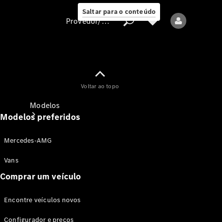
Saltar para o conteúdo
Provedor/proteção de dados
Provedor/proteção
Voltar ao topo
de dados
Modelos
Modelos preferidos
Mercedes-AMG
Vans
Comprar um veículo
Todos os modelos
Encontre veículos novos
Modelos elétricos
Configurador e preços