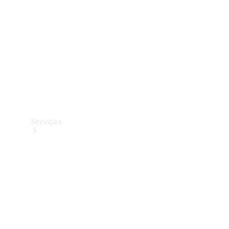
Originais
Coleção
Serviços
Todos os
serviços