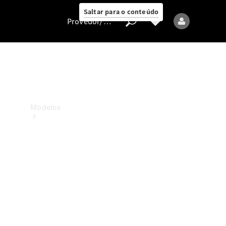
Saltar para o conteúdo
Provedor/proteção de dados
Provedor/proteção
de dados
Modelos
Todos os modelos
Modelos elétricos