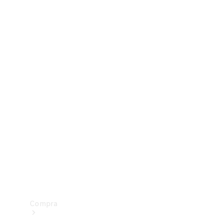
Configurador
Test drive
Showroom Online
Compra