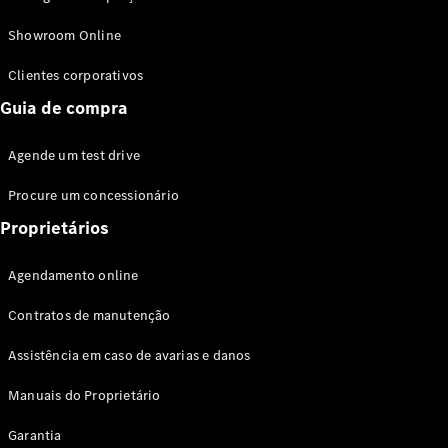
Modelos híbridos plug-in
Showroom Online
Sedans
Clientes corporativos
Guia de compra
Agende um test drive
Procure um concessionário
Todos os
Sedans
Proprietários
Classe C
Sedan
Agendamento online
EQE
Elétrico
Sedan
Contratos de manutenção
Classe E
Sedan
Assistência em caso de avarias e danos
Classe S
Sedan
Manuais do Proprietário
Longo
Garantia