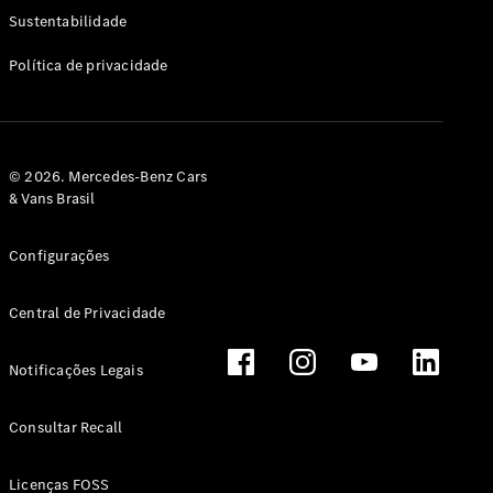
Classe G
Sustentabilidade
Configurador
Política de privacidade
Test drive
Showroom
Online
Hatchback
© 2026. Mercedes-Benz Cars
& Vans Brasil
Configurações
Central de Privacidade
Classe A
Hatchback
Notificações Legais
Configurador
Test drive
Consultar Recall
Showroom
Online
Licenças FOSS