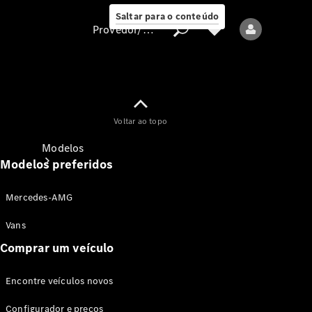
Saltar para o conteúdo
Provedor/proteção de dados
Provedor/proteção
Voltar ao topo
de dados
Modelos
Modelos preferidos
Mercedes-AMG
Vans
Comprar um veículo
Todos os modelos
Encontre veículos novos
Modelos elétricos
Configurador e preços