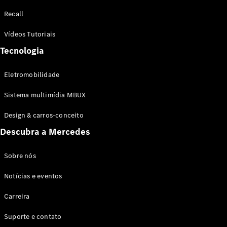
Configurador
Recall
Test drive
Showroom
Vídeos Tutoriais
Online
Tecnologia
SUV
Eletromobilidade
Sistema multimídia MBUX
Design & carros-conceito
Todos os
Descubra a Mercedes
SUVs
EQB
Elétrico
GLA
Sobre nós
GLB
Notícias e eventos
GLC
GLC Coupé
Carreira
GLE
GLE Coupé
Suporte e contato
GLS