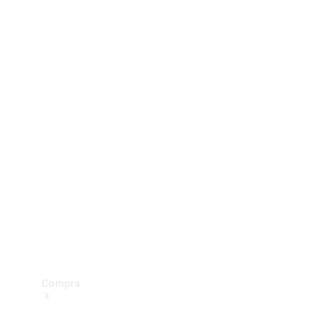
Configurador
Test drive
Showroom Online
Compra