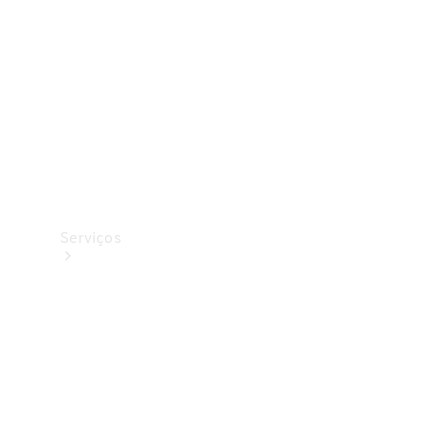
Originais
Coleção
Serviços
Todos os
serviços