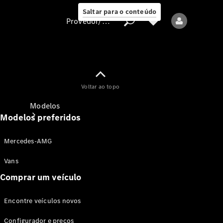
Saltar para o conteúdo
Provedor/proteção de dados
Provedor/proteção
Voltar ao topo
de dados
Modelos
Modelos preferidos
Mercedes-AMG
Vans
Comprar um veículo
Todos os modelos
Encontre veículos novos
Modelos elétricos
Configurador e preços