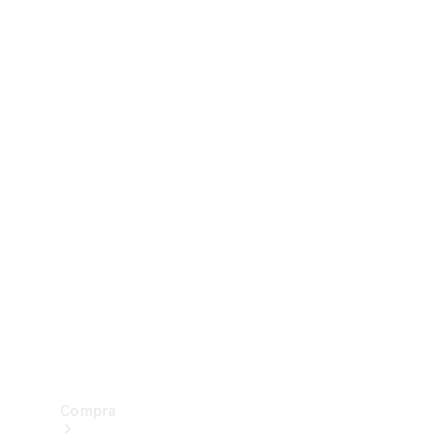
Configurador
Test drive
Showroom Online
Compra