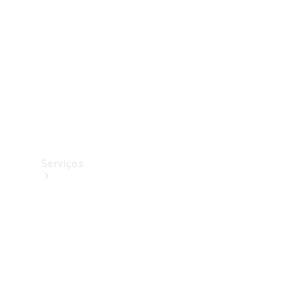
Originais
Coleção
Serviços
Todos os
serviços