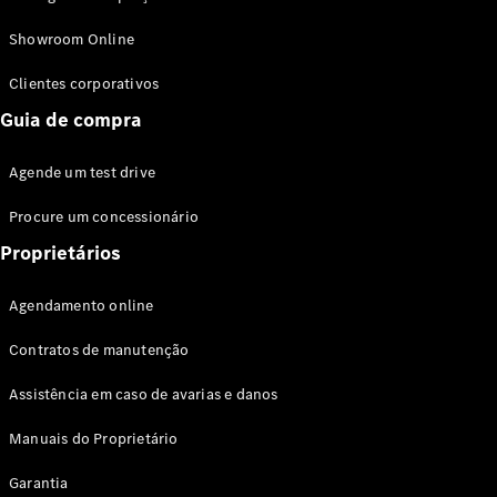
Modelos híbridos plug-in
Showroom Online
Sedans
Clientes corporativos
Guia de compra
Agende um test drive
Procure um concessionário
Todos os
Sedans
Proprietários
Classe C
Sedan
Agendamento online
EQE
Elétrico
Sedan
Contratos de manutenção
Classe E
Sedan
Assistência em caso de avarias e danos
Classe S
Sedan
Manuais do Proprietário
Longo
Garantia