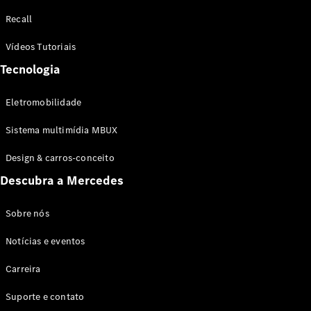
Configurador
Recall
Test drive
Showroom
Vídeos Tutoriais
Online
Tecnologia
SUV
Eletromobilidade
Sistema multimídia MBUX
Design & carros-conceito
Todos os
Descubra a Mercedes
SUVs
EQB
Elétrico
GLA
Sobre nós
GLB
Notícias e eventos
GLC
GLC Coupé
Carreira
GLE
GLE Coupé
Suporte e contato
GLS