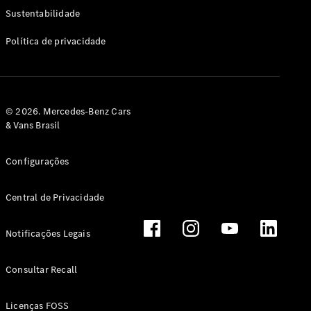
Classe G
Sustentabilidade
Configurador
Política de privacidade
Test drive
Showroom
Online
Hatchback
© 2026. Mercedes-Benz Cars
& Vans Brasil
Configurações
Central de Privacidade
Classe A
Hatchback
Notificações Legais
Configurador
Test drive
Consultar Recall
Showroom
Online
Licenças FOSS