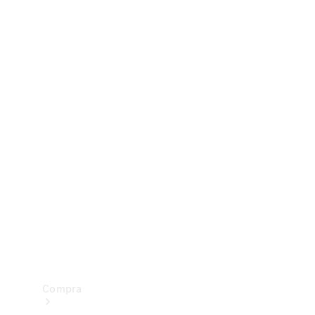
Configurador
Test drive
Showroom Online
Compra