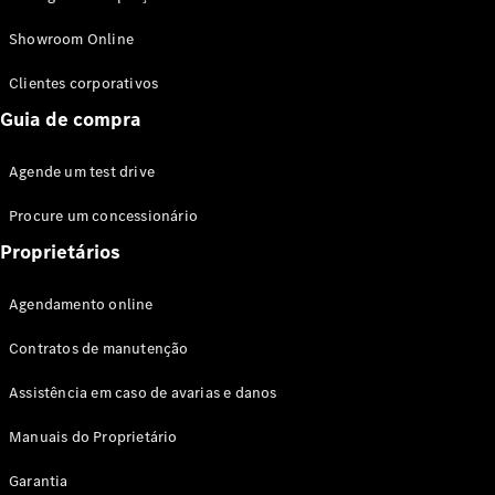
Modelos híbridos plug-in
Showroom Online
Sedans
Clientes corporativos
Guia de compra
Agende um test drive
Procure um concessionário
Todos os
Sedans
Proprietários
Classe C
Sedan
Agendamento online
EQE
Elétrico
Sedan
Contratos de manutenção
Classe E
Sedan
Assistência em caso de avarias e danos
Classe S
Sedan
Manuais do Proprietário
Longo
Garantia