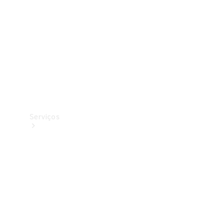
Originais
Coleção
Serviços
Todos os
serviços