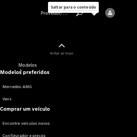
Saltar para o conteúdo
Provedor/proteção de dados
Provedor/proteção
Voltar ao topo
de dados
Modelos
Modelos preferidos
Mercedes-AMG
Vans
Comprar um veículo
Todos os modelos
Encontre veículos novos
Modelos elétricos
Configurador e preços