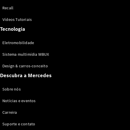
Configurador
Recall
Test drive
Showroom
Vídeos Tutoriais
Online
Tecnologia
SUV
Eletromobilidade
Sistema multimídia MBUX
Design & carros-conceito
Todos os
Descubra a Mercedes
SUVs
EQB
Elétrico
GLA
Sobre nós
GLB
Notícias e eventos
GLC
GLC Coupé
Carreira
GLE
GLE Coupé
Suporte e contato
GLS