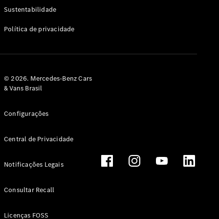
Classe G
Sustentabilidade
Configurador
Política de privacidade
Test drive
Showroom
Online
Hatchback
© 2026. Mercedes-Benz Cars
& Vans Brasil
Configurações
Central de Privacidade
Classe A
Hatchback
Notificações Legais
Configurador
Test drive
Consultar Recall
Showroom
Online
Licenças FOSS