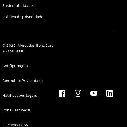
Classe G
Sustentabilidade
Configurador
Política de privacidade
Test drive
Showroom
Online
Hatchback
© 2026. Mercedes-Benz Cars
& Vans Brasil
Configurações
Central de Privacidade
Classe A
Hatchback
Notificações Legais
Configurador
Test drive
Consultar Recall
Showroom
Online
Licenças FOSS