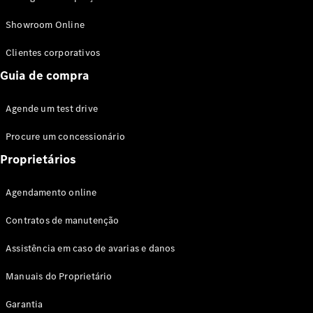
Modelos híbridos plug-in
Showroom Online
Sedans
Clientes corporativos
Guia de compra
Agende um test drive
Procure um concessionário
Todos os
Sedans
Proprietários
Classe C
Sedan
Agendamento online
EQE
Elétrico
Sedan
Contratos de manutenção
Classe E
Sedan
Assistência em caso de avarias e danos
Classe S
Sedan
Manuais do Proprietário
Longo
Garantia