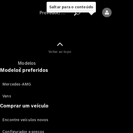
Saltar para o conteúdo
Provedor/proteção de dados
Provedor/proteção
Voltar ao topo
de dados
Modelos
Modelos preferidos
Mercedes-AMG
Vans
Comprar um veículo
Todos os modelos
Encontre veículos novos
Modelos elétricos
Configurador e preços