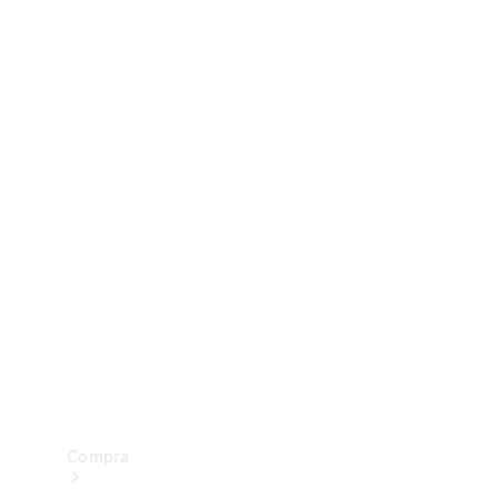
Configurador
Test drive
Showroom Online
Compra