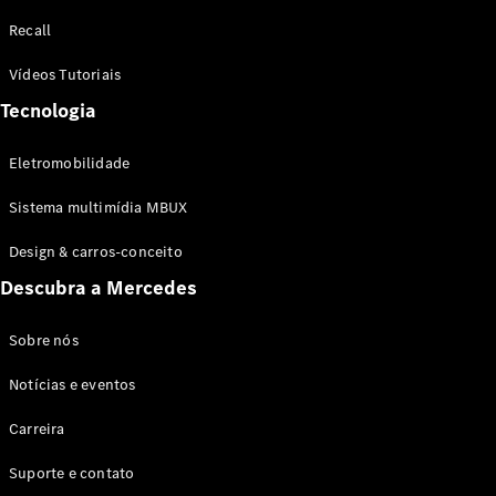
Configurador
Recall
Test drive
Showroom
Vídeos Tutoriais
Online
Tecnologia
SUV
Eletromobilidade
Sistema multimídia MBUX
Design & carros-conceito
Todos os
Descubra a Mercedes
SUVs
EQB
Elétrico
GLA
Sobre nós
GLB
Notícias e eventos
GLC
GLC Coupé
Carreira
GLE
GLE Coupé
Suporte e contato
GLS