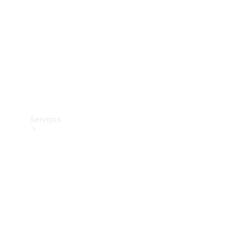
Originais
Coleção
Serviços
Todos os
serviços