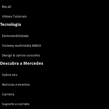
Configurador
Recall
Test drive
Showroom
Vídeos Tutoriais
Online
Tecnologia
SUV
Eletromobilidade
Sistema multimídia MBUX
Design & carros-conceito
Todos os
Descubra a Mercedes
SUVs
EQB
Elétrico
GLA
Sobre nós
GLB
Notícias e eventos
GLC
GLC Coupé
Carreira
GLE
GLE Coupé
Suporte e contato
GLS