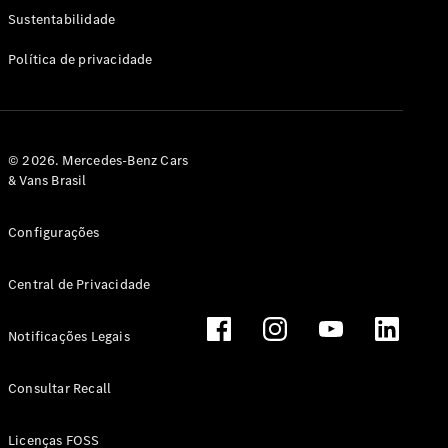
Classe G
Sustentabilidade
Configurador
Política de privacidade
Test drive
Showroom
Online
Hatchback
© 2026. Mercedes-Benz Cars
& Vans Brasil
Configurações
Central de Privacidade
Classe A
Hatchback
Notificações Legais
Configurador
Test drive
Consultar Recall
Showroom
Online
Licenças FOSS