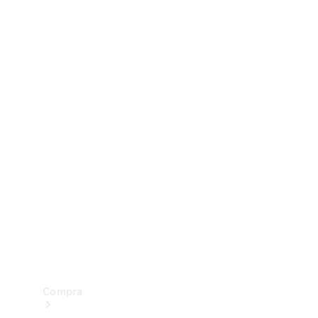
Configurador
Test drive
Showroom Online
Compra