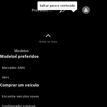
Saltar para o conteúdo
Provedor/proteção de dados
Provedor/proteção
Voltar ao topo
de dados
Modelos
Modelos preferidos
Mercedes-AMG
Vans
Comprar um veículo
Todos os modelos
Encontre veículos novos
Modelos elétricos
Configurador e preços