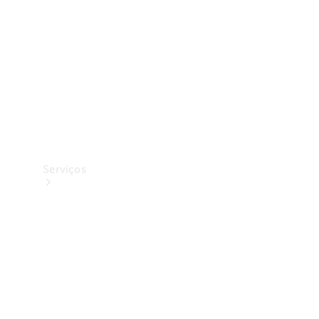
Originais
Coleção
Serviços
Todos os
serviços