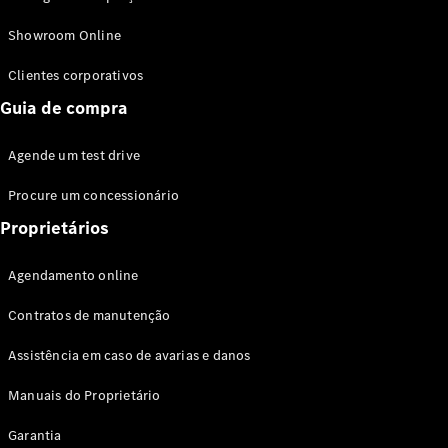
Modelos híbridos plug-in
Showroom Online
Sedans
Clientes corporativos
Guia de compra
Agende um test drive
Procure um concessionário
Todos os
Sedans
Proprietários
Classe C
Sedan
Agendamento online
EQE
Elétrico
Sedan
Contratos de manutenção
Classe E
Sedan
Assistência em caso de avarias e danos
Classe S
Sedan
Manuais do Proprietário
Longo
Garantia