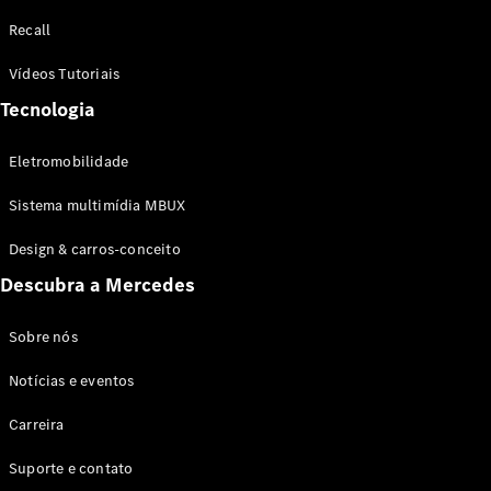
Configurador
Recall
Test drive
Showroom
Vídeos Tutoriais
Online
Tecnologia
SUV
Eletromobilidade
Sistema multimídia MBUX
Design & carros-conceito
Todos os
Descubra a Mercedes
SUVs
EQB
Elétrico
GLA
Sobre nós
GLB
Notícias e eventos
GLC
GLC Coupé
Carreira
GLE
GLE Coupé
Suporte e contato
GLS