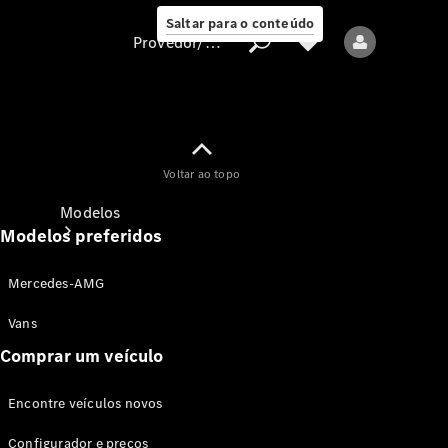
Saltar para o conteúdo
Provedor/proteção de dados
Provedor/proteção
Voltar ao topo
de dados
Modelos
Modelos preferidos
Mercedes-AMG
Vans
Comprar um veículo
Todos os modelos
Encontre veículos novos
Modelos elétricos
Configurador e preços