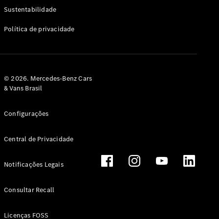
Classe G
Sustentabilidade
Configurador
Política de privacidade
Test drive
Showroom
Online
Hatchback
© 2026. Mercedes-Benz Cars
& Vans Brasil
Configurações
Central de Privacidade
Classe A
Hatchback
Notificações Legais
Configurador
Test drive
Consultar Recall
Showroom
Online
Licenças FOSS