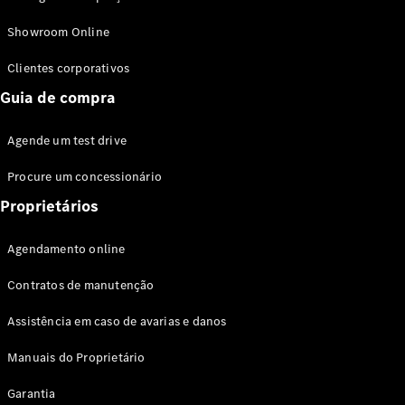
Modelos híbridos plug-in
Showroom Online
Sedans
Clientes corporativos
Guia de compra
Agende um test drive
Procure um concessionário
Todos os
Sedans
Proprietários
Classe C
Sedan
Agendamento online
EQE
Elétrico
Sedan
Contratos de manutenção
Classe E
Sedan
Assistência em caso de avarias e danos
Classe S
Sedan
Manuais do Proprietário
Longo
Garantia