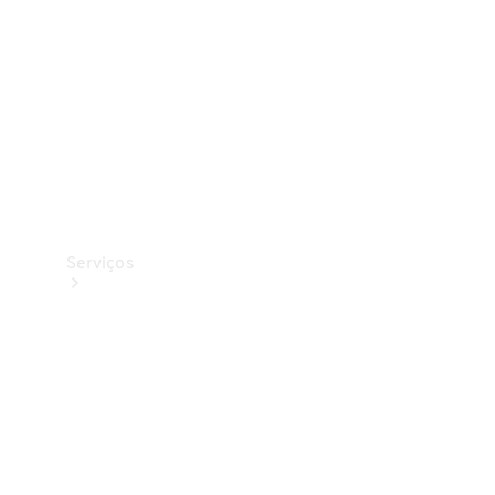
Originais
Coleção
Serviços
Todos os
serviços