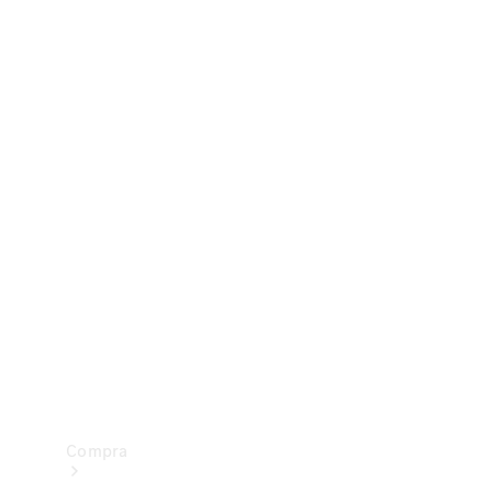
Configurador
Test drive
Showroom Online
Compra