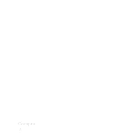
Configurador
Test drive
Showroom Online
Compra