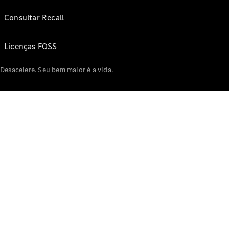
Consultar Recall
Licenças FOSS
Desacelere. Seu bem maior é a vida.