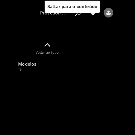
Saltar para o conteúdo
Provedor/proteção de dados
Provedor/proteção
Voltar ao topo
de dados
Modelos
Todos os modelos
Modelos elétricos