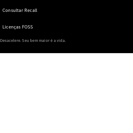
Consultar Recall
Licenças FOSS
Desacelere. Seu bem maior é a vida.