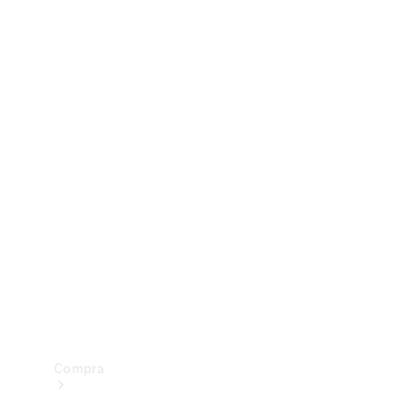
Configurador
Test drive
Showroom Online
Compra