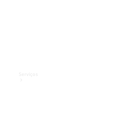
Originais
Coleção
Serviços
Todos os
serviços