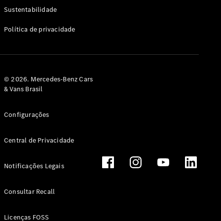
Classe G
Sustentabilidade
Configurador
Política de privacidade
Test drive
Showroom
Online
Hatchback
© 2026. Mercedes-Benz Cars
& Vans Brasil
Configurações
Central de Privacidade
Classe A
Hatchback
Notificações Legais
Configurador
Test drive
Consultar Recall
Showroom
Online
Licenças FOSS