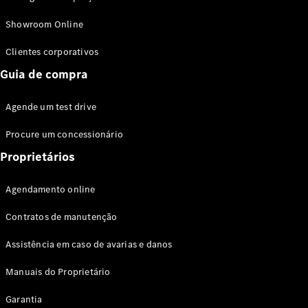
Modelos híbridos plug-in
Showroom Online
Sedans
Clientes corporativos
Guia de compra
Agende um test drive
Procure um concessionário
Todos os
Sedans
Proprietários
Classe C
Sedan
Agendamento online
EQE
Elétrico
Sedan
Contratos de manutenção
Classe E
Sedan
Assistência em caso de avarias e danos
Classe S
Sedan
Manuais do Proprietário
Longo
Garantia