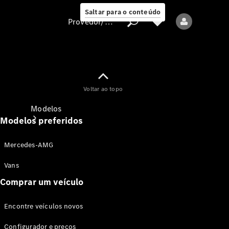
Saltar para o conteúdo
Provedor/proteção de dados
Provedor/proteção
Voltar ao topo
de dados
Modelos
Modelos preferidos
Mercedes-AMG
Vans
Comprar um veículo
Todos os modelos
Encontre veículos novos
Modelos elétricos
Configurador e preços