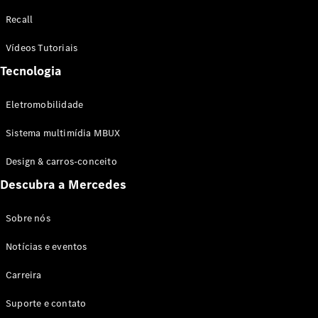
Configurador
Recall
Test drive
Showroom
Vídeos Tutoriais
Online
Tecnologia
SUV
Eletromobilidade
Sistema multimídia MBUX
Design & carros-conceito
Todos os
Descubra a Mercedes
SUVs
EQB
Elétrico
GLA
Sobre nós
GLB
Notícias e eventos
GLC
GLC Coupé
Carreira
GLE
GLE Coupé
Suporte e contato
GLS