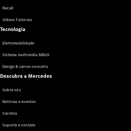
Configurador
Recall
Test drive
Showroom
Vídeos Tutoriais
Online
Tecnologia
SUV
Eletromobilidade
Sistema multimídia MBUX
Design & carros-conceito
Todos os
Descubra a Mercedes
SUVs
EQB
Elétrico
GLA
Sobre nós
GLB
Notícias e eventos
GLC
GLC Coupé
Carreira
GLE
GLE Coupé
Suporte e contato
GLS