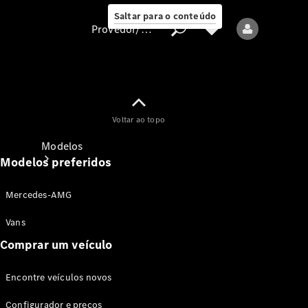
Saltar para o conteúdo
Provedor/proteção de dados
Provedor/proteção
Voltar ao topo
de dados
Modelos
Modelos preferidos
Mercedes-AMG
Vans
Comprar um veículo
Todos os modelos
Encontre veículos novos
Modelos elétricos
Configurador e preços