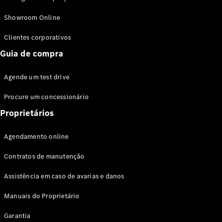
Modelos híbridos plug-in
Showroom Online
Sedans
Clientes corporativos
Guia de compra
Agende um test drive
Procure um concessionário
Todos os
Sedans
Proprietários
Classe C
Sedan
Agendamento online
EQE
Elétrico
Sedan
Contratos de manutenção
Classe E
Sedan
Assistência em caso de avarias e danos
Classe S
Sedan
Manuais do Proprietário
Longo
Garantia