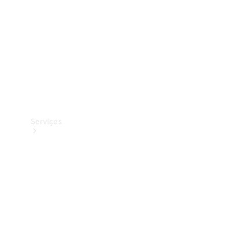
Originais
Coleção
Serviços
Todos os
serviços