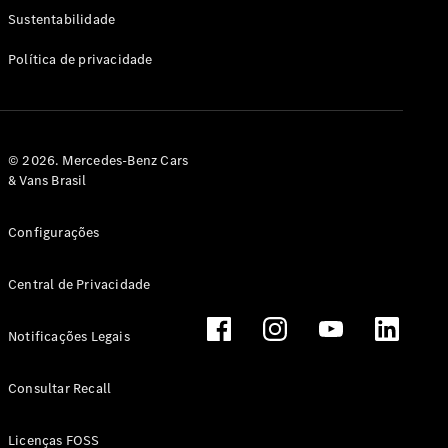
Classe G
Sustentabilidade
Configurador
Política de privacidade
Test drive
Showroom
Online
Hatchback
© 2026. Mercedes-Benz Cars
& Vans Brasil
Configurações
Central de Privacidade
Classe A
Hatchback
Notificações Legais
Configurador
Test drive
Consultar Recall
Showroom
Online
Licenças FOSS