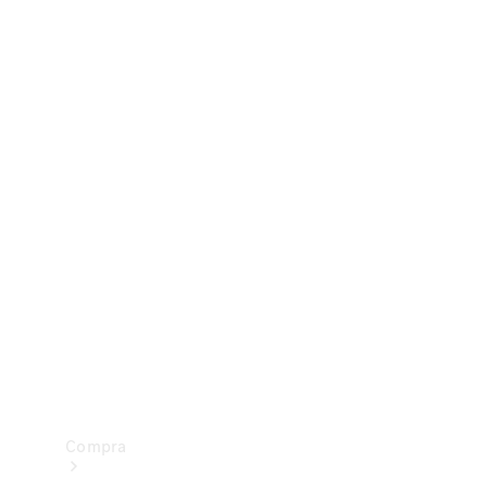
Configurador
Test drive
Showroom Online
Compra