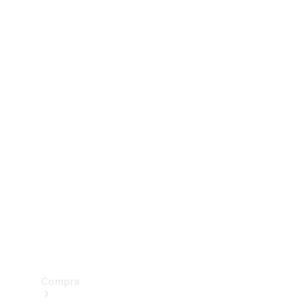
Configurador
Test drive
Showroom Online
Compra