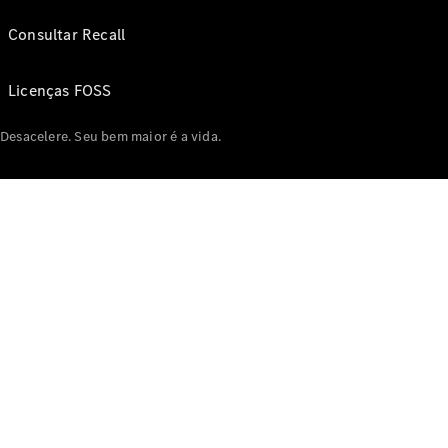
Consultar Recall
Licenças FOSS
Desacelere. Seu bem maior é a vida.