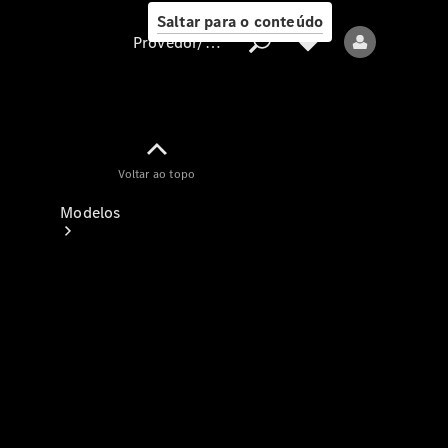
Saltar para o conteúdo
Provedor/proteção de dados
Provedor/proteção
Voltar ao topo
de dados
Modelos
Todos os modelos
Modelos elétricos