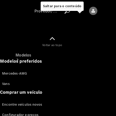
Saltar para o conteúdo
Provedor/proteção de dados
Provedor/proteção
Voltar ao topo
de dados
Modelos
Modelos preferidos
Mercedes-AMG
Vans
Comprar um veículo
Todos os modelos
Encontre veículos novos
Modelos elétricos
Configurador e preços