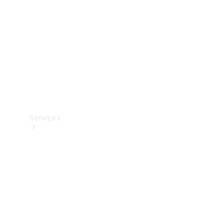
Originais
Coleção
Serviços
Todos os
serviços