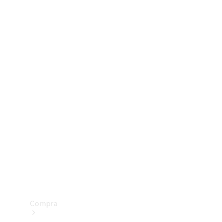
Configurador
Test drive
Showroom Online
Compra