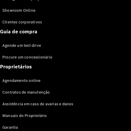
Modelos híbridos plug-in
Showroom Online
Sedans
Clientes corporativos
Guia de compra
Agende um test drive
Procure um concessionário
Todos os
Sedans
Proprietários
Classe C
Sedan
Agendamento online
EQE
Elétrico
Sedan
Contratos de manutenção
Classe E
Sedan
Assistência em caso de avarias e danos
Classe S
Sedan
Manuais do Proprietário
Longo
Garantia