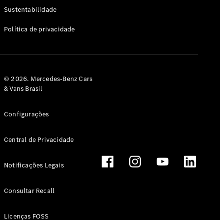
Classe G
Sustentabilidade
Configurador
Política de privacidade
Test drive
Showroom
Online
Hatchback
© 2026. Mercedes-Benz Cars
& Vans Brasil
Configurações
Central de Privacidade
Classe A
Hatchback
Notificações Legais
Configurador
Test drive
Consultar Recall
Showroom
Online
Licenças FOSS