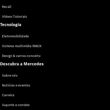
Configurador
Recall
Test drive
Showroom
Vídeos Tutoriais
Online
Tecnologia
SUV
Eletromobilidade
Sistema multimídia MBUX
Design & carros-conceito
Todos os
Descubra a Mercedes
SUVs
EQB
Elétrico
GLA
Sobre nós
GLB
Notícias e eventos
GLC
GLC Coupé
Carreira
GLE
GLE Coupé
Suporte e contato
GLS