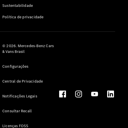
Classe G
Sustentabilidade
Configurador
Política de privacidade
Test drive
Showroom
Online
Hatchback
© 2026. Mercedes-Benz Cars
& Vans Brasil
Configurações
Central de Privacidade
Classe A
Hatchback
Notificações Legais
Configurador
Test drive
Consultar Recall
Showroom
Online
Licenças FOSS