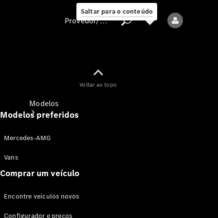
Saltar para o conteúdo
Provedor/proteção de dados
Provedor/proteção
Voltar ao topo
de dados
Modelos
Modelos preferidos
Mercedes-AMG
Vans
Comprar um veículo
Todos os modelos
Encontre veículos novos
Modelos elétricos
Configurador e preços