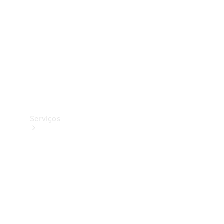
Originais
Coleção
Serviços
Todos os
serviços