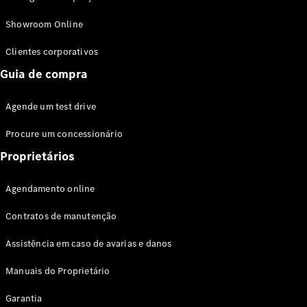
Modelos híbridos plug-in
Showroom Online
Sedans
Clientes corporativos
Guia de compra
Agende um test drive
Procure um concessionário
Todos os
Sedans
Proprietários
Classe C
Sedan
Agendamento online
EQE
Elétrico
Sedan
Contratos de manutenção
Classe E
Sedan
Assistência em caso de avarias e danos
Classe S
Sedan
Manuais do Proprietário
Longo
Garantia