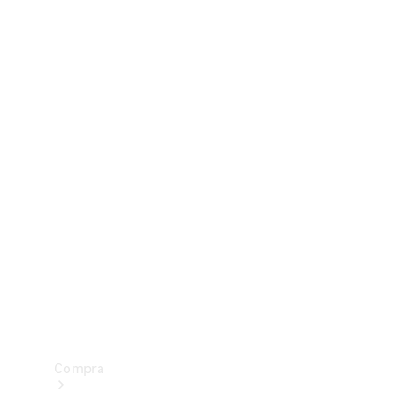
Configurador
Test drive
Showroom Online
Compra