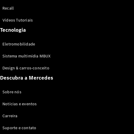
Configurador
Recall
Test drive
Showroom
Vídeos Tutoriais
Online
Tecnologia
SUV
Eletromobilidade
Sistema multimídia MBUX
Design & carros-conceito
Todos os
Descubra a Mercedes
SUVs
EQB
Elétrico
GLA
Sobre nós
GLB
Notícias e eventos
GLC
GLC Coupé
Carreira
GLE
GLE Coupé
Suporte e contato
GLS