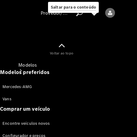
Saltar para o conteúdo
Provedor/proteção de dados
Provedor/proteção
Voltar ao topo
de dados
Modelos
Modelos preferidos
Mercedes-AMG
Vans
Comprar um veículo
Todos os modelos
Encontre veículos novos
Modelos elétricos
Configurador e preços