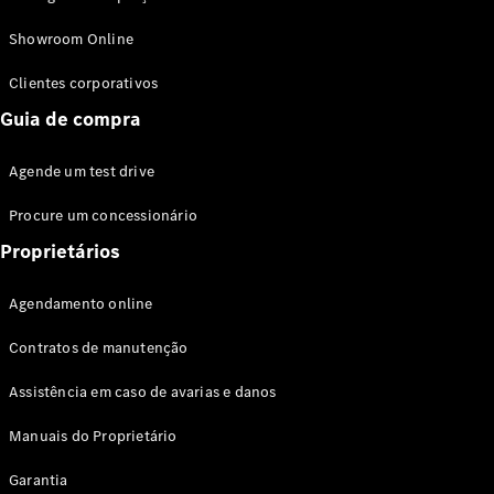
Modelos híbridos plug-in
Showroom Online
Sedans
Clientes corporativos
Guia de compra
Agende um test drive
Procure um concessionário
Todos os
Sedans
Proprietários
Classe C
Sedan
Agendamento online
EQE
Elétrico
Sedan
Contratos de manutenção
Classe E
Sedan
Assistência em caso de avarias e danos
Classe S
Sedan
Manuais do Proprietário
Longo
Garantia