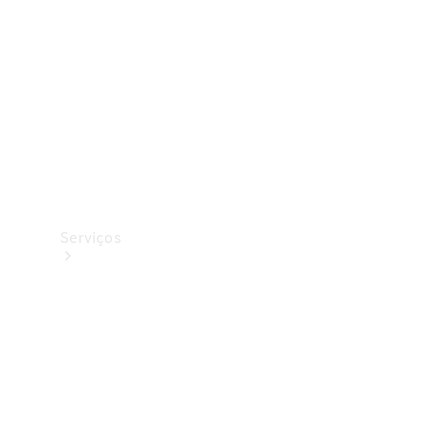
Originais
Coleção
Serviços
Todos os
serviços