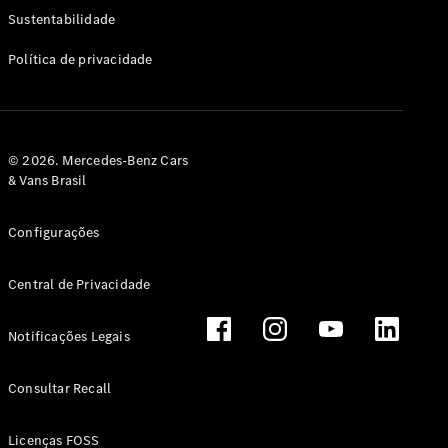
Classe G
Sustentabilidade
Configurador
Política de privacidade
Test drive
Showroom
Online
Hatchback
© 2026. Mercedes-Benz Cars
& Vans Brasil
Configurações
Central de Privacidade
Classe A
Hatchback
Notificações Legais
Configurador
Test drive
Consultar Recall
Showroom
Online
Licenças FOSS