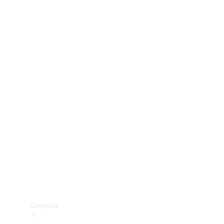
Configurador
Test drive
Showroom Online
Compra