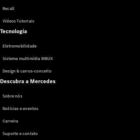
Configurador
Recall
Test drive
Showroom
Vídeos Tutoriais
Online
Tecnologia
SUV
Eletromobilidade
Sistema multimídia MBUX
Design & carros-conceito
Todos os
Descubra a Mercedes
SUVs
EQB
Elétrico
GLA
Sobre nós
GLB
Notícias e eventos
GLC
GLC Coupé
Carreira
GLE
GLE Coupé
Suporte e contato
GLS