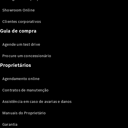
Modelos híbridos plug-in
Showroom Online
Sedans
Clientes corporativos
Guia de compra
Agende um test drive
Procure um concessionário
Todos os
Sedans
Proprietários
Classe C
Sedan
Agendamento online
EQE
Elétrico
Sedan
Contratos de manutenção
Classe E
Sedan
Assistência em caso de avarias e danos
Classe S
Sedan
Manuais do Proprietário
Longo
Garantia