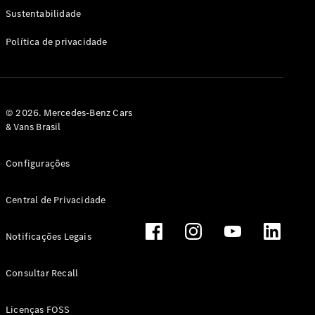
Classe G
Sustentabilidade
Configurador
Política de privacidade
Test drive
Showroom
Online
Hatchback
© 2026. Mercedes-Benz Cars
& Vans Brasil
Configurações
Central de Privacidade
Classe A
Hatchback
Notificações Legais
Configurador
Test drive
Consultar Recall
Showroom
Online
Licenças FOSS