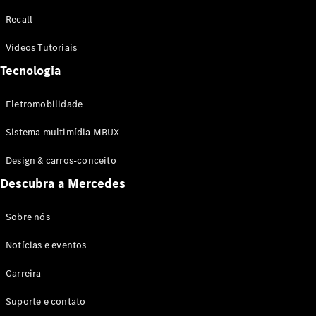
Configurador
Recall
Test drive
Showroom
Vídeos Tutoriais
Online
Tecnologia
SUV
Eletromobilidade
Sistema multimídia MBUX
Design & carros-conceito
Todos os
Descubra a Mercedes
SUVs
EQB
Elétrico
GLA
Sobre nós
GLB
Notícias e eventos
GLC
GLC Coupé
Carreira
GLE
GLE Coupé
Suporte e contato
GLS