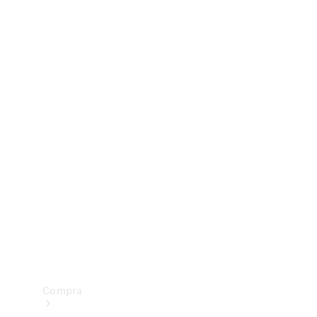
Configurador
Test drive
Showroom Online
Compra