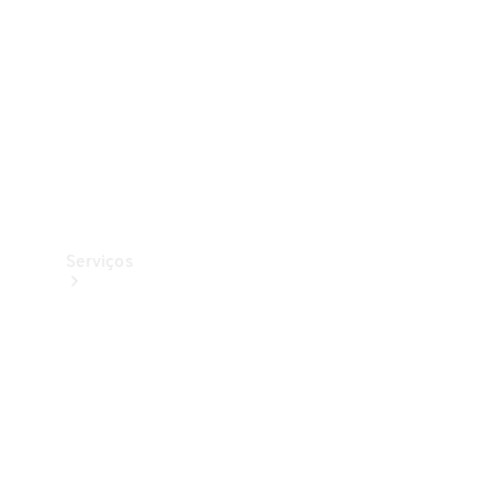
Originais
Coleção
Serviços
Todos os
serviços