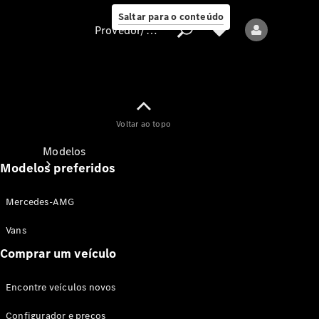
Saltar para o conteúdo
Provedor/proteção de dados
Provedor/proteção
Voltar ao topo
de dados
Modelos
Modelos preferidos
Mercedes-AMG
Vans
Comprar um veículo
Todos os modelos
Encontre veículos novos
Modelos elétricos
Configurador e preços