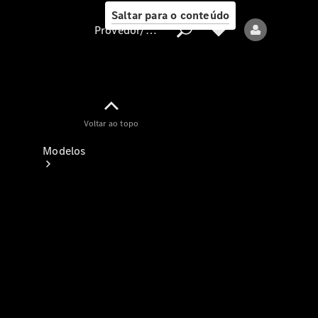
Saltar para o conteúdo
Provedor/proteção de dados
Provedor/proteção
Voltar ao topo
de dados
Modelos
Todos os modelos
Modelos elétricos