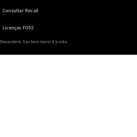
Consultar Recall
Licenças FOSS
Desacelere. Seu bem maior é a vida.