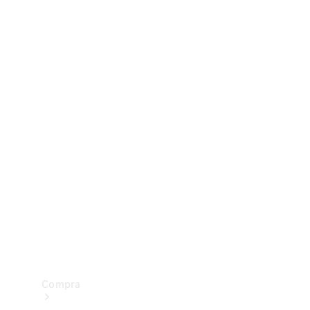
Configurador
Test drive
Showroom Online
Compra