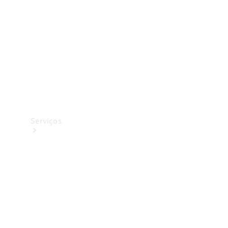
Originais
Coleção
Serviços
Todos os
serviços