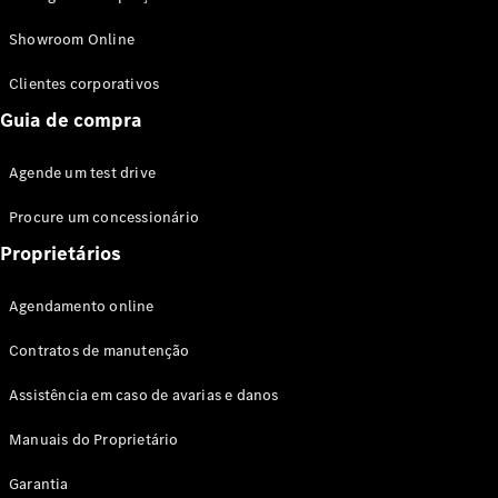
Modelos híbridos plug-in
Showroom Online
Sedans
Clientes corporativos
Guia de compra
Agende um test drive
Procure um concessionário
Todos os
Sedans
Proprietários
Classe C
Sedan
Agendamento online
EQE
Elétrico
Sedan
Contratos de manutenção
Classe E
Sedan
Assistência em caso de avarias e danos
Classe S
Sedan
Manuais do Proprietário
Longo
Garantia