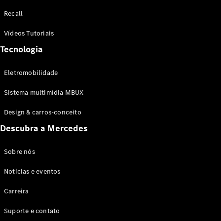
Configurador
Recall
Test drive
Showroom
Vídeos Tutoriais
Online
Tecnologia
SUV
Eletromobilidade
Sistema multimídia MBUX
Design & carros-conceito
Todos os
Descubra a Mercedes
SUVs
EQB
Elétrico
GLA
Sobre nós
GLB
Notícias e eventos
GLC
GLC Coupé
Carreira
GLE
GLE Coupé
Suporte e contato
GLS