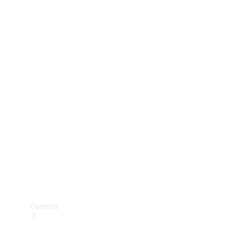
Configurador
Test drive
Showroom Online
Compra