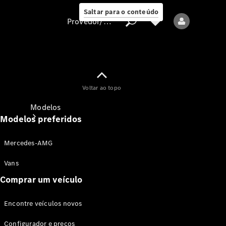
Saltar para o conteúdo
Provedor/proteção de dados
Provedor/proteção
Voltar ao topo
de dados
Modelos
Modelos preferidos
Mercedes-AMG
Vans
Comprar um veículo
Todos os modelos
Encontre veículos novos
Modelos elétricos
Configurador e preços