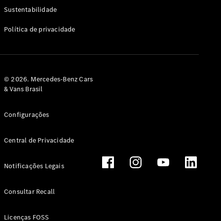
Classe G
Sustentabilidade
Configurador
Política de privacidade
Test drive
Showroom
Online
Hatchback
© 2026. Mercedes-Benz Cars
& Vans Brasil
Configurações
Central de Privacidade
Classe A
Hatchback
Notificações Legais
Configurador
Test drive
Consultar Recall
Showroom
Online
Licenças FOSS