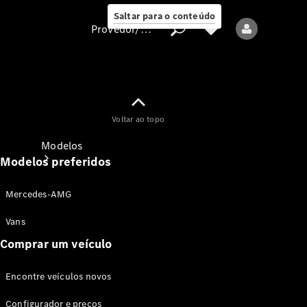
Saltar para o conteúdo
Provedor/proteção de dados
Provedor/proteção
Voltar ao topo
de dados
Modelos
Modelos preferidos
Mercedes-AMG
Vans
Comprar um veículo
Todos os modelos
Encontre veículos novos
Modelos elétricos
Configurador e preços