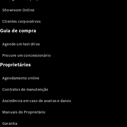
Modelos híbridos plug-in
Showroom Online
Sedans
Clientes corporativos
Guia de compra
Agende um test drive
Procure um concessionário
Todos os
Sedans
Proprietários
Classe C
Sedan
Agendamento online
EQE
Elétrico
Sedan
Contratos de manutenção
Classe E
Sedan
Assistência em caso de avarias e danos
Classe S
Sedan
Manuais do Proprietário
Longo
Garantia