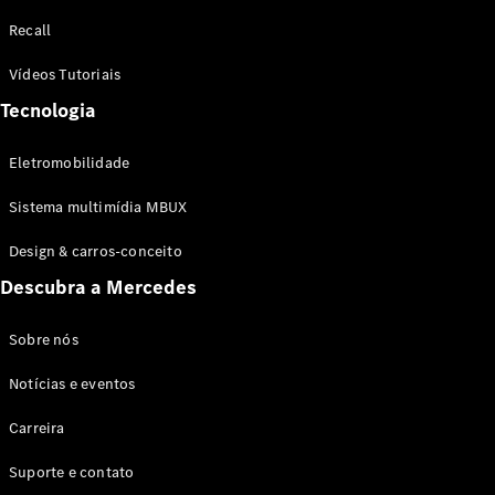
Configurador
Recall
Test drive
Showroom
Vídeos Tutoriais
Online
Tecnologia
SUV
Eletromobilidade
Sistema multimídia MBUX
Design & carros-conceito
Todos os
Descubra a Mercedes
SUVs
EQB
Elétrico
GLA
Sobre nós
GLB
Notícias e eventos
GLC
GLC Coupé
Carreira
GLE
GLE Coupé
Suporte e contato
GLS