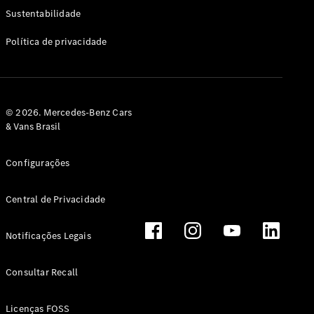
Classe G
Sustentabilidade
Configurador
Política de privacidade
Test drive
Showroom
Online
Hatchback
© 2026. Mercedes-Benz Cars
& Vans Brasil
Configurações
Central de Privacidade
Classe A
Hatchback
Notificações Legais
Configurador
Test drive
Consultar Recall
Showroom
Online
Licenças FOSS