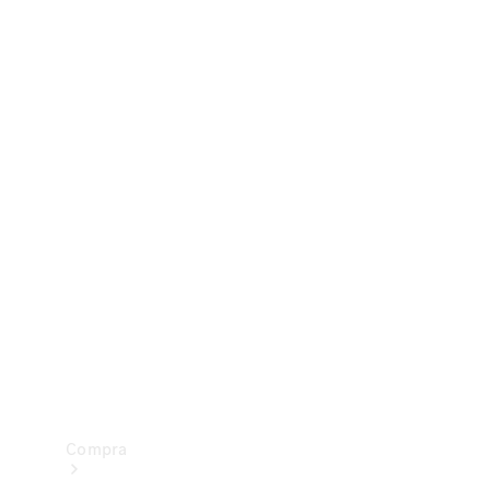
Configurador
Test drive
Showroom Online
Compra