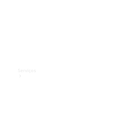
Originais
Coleção
Serviços
Todos os
serviços