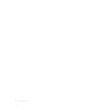
Configurador
Test drive
Showroom Online
Compra