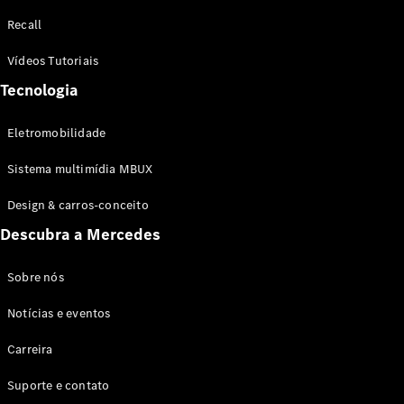
Configurador
Recall
Test drive
Showroom
Vídeos Tutoriais
Online
Tecnologia
SUV
Eletromobilidade
Sistema multimídia MBUX
Design & carros-conceito
Todos os
Descubra a Mercedes
SUVs
EQB
Elétrico
GLA
Sobre nós
GLB
Notícias e eventos
GLC
GLC Coupé
Carreira
GLE
GLE Coupé
Suporte e contato
GLS