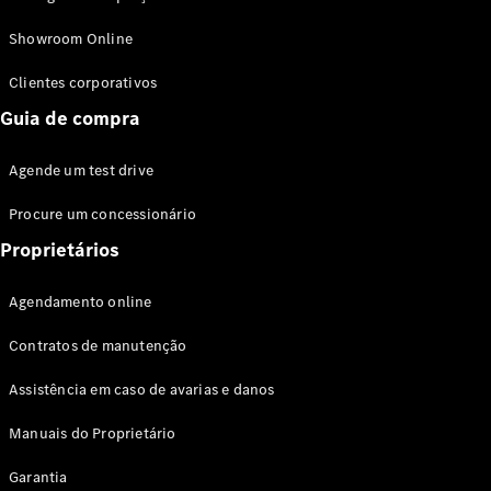
Modelos híbridos plug-in
Showroom Online
Sedans
Clientes corporativos
Guia de compra
Agende um test drive
Procure um concessionário
Todos os
Sedans
Proprietários
Classe C
Sedan
Agendamento online
EQE
Elétrico
Sedan
Contratos de manutenção
Classe E
Sedan
Assistência em caso de avarias e danos
Classe S
Sedan
Manuais do Proprietário
Longo
Garantia