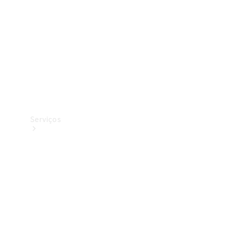
Originais
Coleção
Serviços
Todos os
serviços