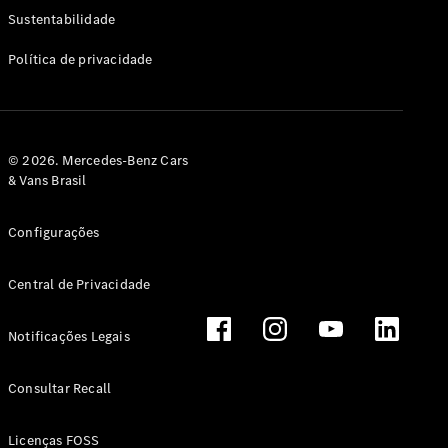
Classe G
Sustentabilidade
Configurador
Política de privacidade
Test drive
Showroom
Online
Hatchback
© 2026. Mercedes-Benz Cars
& Vans Brasil
Configurações
Central de Privacidade
Classe A
Hatchback
Notificações Legais
Configurador
Test drive
Consultar Recall
Showroom
Online
Licenças FOSS