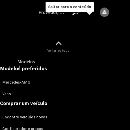
Saltar para o conteúdo
Provedor/proteção de dados
Provedor/proteção
Voltar ao topo
de dados
Modelos
Modelos preferidos
Mercedes-AMG
Vans
Comprar um veículo
Todos os modelos
Encontre veículos novos
Modelos elétricos
Configurador e preços