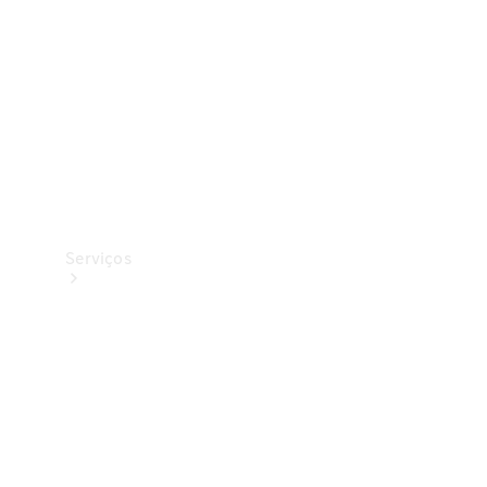
Originais
Coleção
Serviços
Todos os
serviços