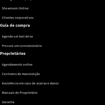
Modelos híbridos plug-in
Showroom Online
Sedans
Clientes corporativos
Guia de compra
Agende um test drive
Procure um concessionário
Todos os
Sedans
Proprietários
Classe C
Sedan
Agendamento online
EQE
Elétrico
Sedan
Contratos de manutenção
Classe E
Sedan
Assistência em caso de avarias e danos
Classe S
Sedan
Manuais do Proprietário
Longo
Garantia