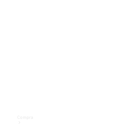
Configurador
Test drive
Showroom Online
Compra