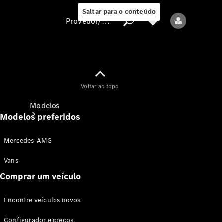
Saltar para o conteúdo
Provedor/proteção de dados
Provedor/proteção
Voltar ao topo
de dados
Modelos
Modelos preferidos
Mercedes-AMG
Vans
Comprar um veículo
Todos os modelos
Encontre veículos novos
Modelos elétricos
Configurador e preços