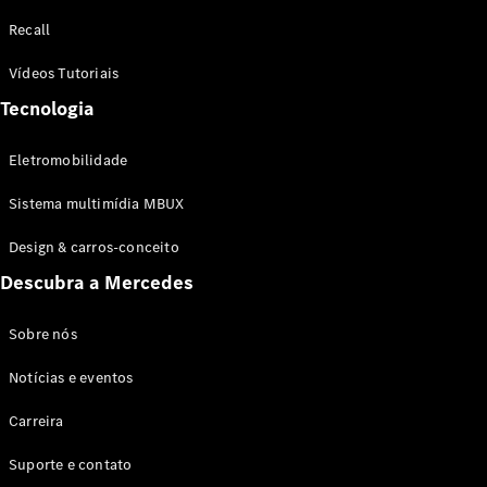
Configurador
Recall
Test drive
Showroom
Vídeos Tutoriais
Online
Tecnologia
SUV
Eletromobilidade
Sistema multimídia MBUX
Design & carros-conceito
Todos os
Descubra a Mercedes
SUVs
EQB
Elétrico
GLA
Sobre nós
GLB
Notícias e eventos
GLC
GLC Coupé
Carreira
GLE
GLE Coupé
Suporte e contato
GLS