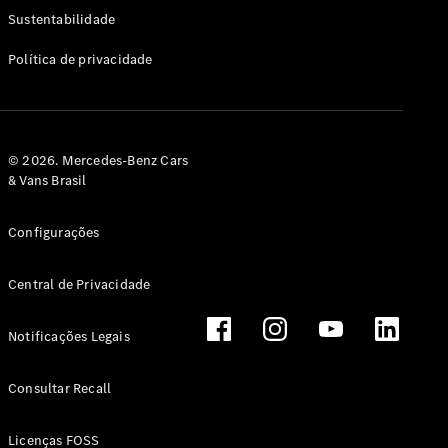
Classe G
Sustentabilidade
Configurador
Política de privacidade
Test drive
Showroom
Online
Hatchback
© 2026. Mercedes-Benz Cars
& Vans Brasil
Configurações
Central de Privacidade
Classe A
Hatchback
Notificações Legais
Configurador
Test drive
Consultar Recall
Showroom
Online
Licenças FOSS