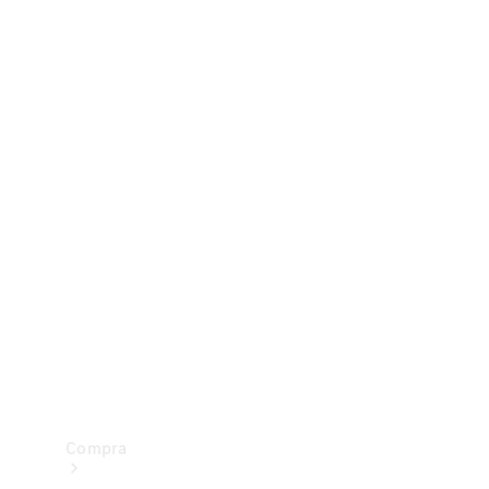
Configurador
Test drive
Showroom Online
Compra