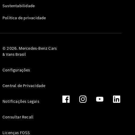
Classe G
Sustentabilidade
Configurador
Política de privacidade
Test drive
Showroom
Online
Hatchback
© 2026. Mercedes-Benz Cars
& Vans Brasil
Configurações
Central de Privacidade
Classe A
Hatchback
Notificações Legais
Configurador
Test drive
Consultar Recall
Showroom
Online
Licenças FOSS