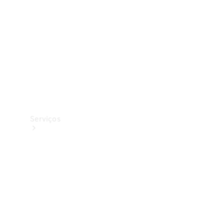
Originais
Coleção
Serviços
Todos os
serviços