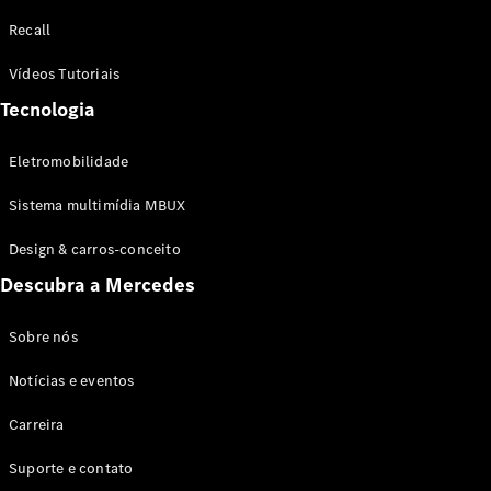
Configurador
Recall
Test drive
Showroom
Vídeos Tutoriais
Online
Tecnologia
SUV
Eletromobilidade
Sistema multimídia MBUX
Design & carros-conceito
Todos os
Descubra a Mercedes
SUVs
EQB
Elétrico
GLA
Sobre nós
GLB
Notícias e eventos
GLC
GLC Coupé
Carreira
GLE
GLE Coupé
Suporte e contato
GLS