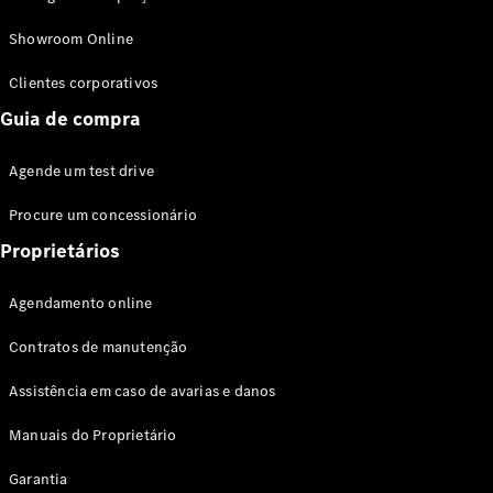
Modelos híbridos plug-in
Showroom Online
Sedans
Clientes corporativos
Guia de compra
Agende um test drive
Procure um concessionário
Todos os
Sedans
Proprietários
Classe C
Sedan
Agendamento online
EQE
Elétrico
Sedan
Contratos de manutenção
Classe E
Sedan
Assistência em caso de avarias e danos
Classe S
Sedan
Manuais do Proprietário
Longo
Garantia