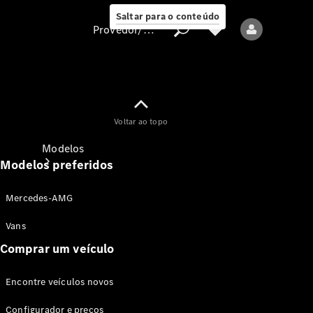
Saltar para o conteúdo
Provedor/proteção de dados
Provedor/proteção
Voltar ao topo
de dados
Modelos
Modelos preferidos
Mercedes-AMG
Vans
Comprar um veículo
Todos os modelos
Encontre veículos novos
Modelos elétricos
Configurador e preços