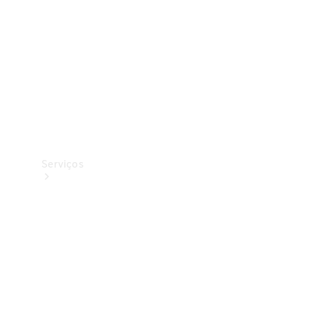
Originais
Coleção
Serviços
Todos os
serviços