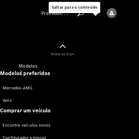
Saltar para o conteúdo
Provedor/proteção de dados
Provedor/proteção
Voltar ao topo
de dados
Modelos
Modelos preferidos
Mercedes-AMG
Vans
Comprar um veículo
Todos os modelos
Encontre veículos novos
Modelos elétricos
Configurador e preços