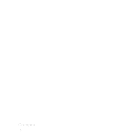
Configurador
Test drive
Showroom Online
Compra