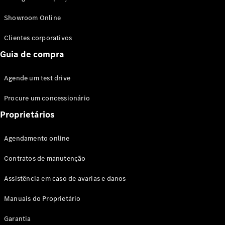
Modelos híbridos plug-in
Showroom Online
Sedans
Clientes corporativos
Guia de compra
Agende um test drive
Procure um concessionário
Todos os
Sedans
Proprietários
Classe C
Sedan
Agendamento online
EQE
Elétrico
Sedan
Contratos de manutenção
Classe E
Sedan
Assistência em caso de avarias e danos
Classe S
Sedan
Manuais do Proprietário
Longo
Garantia