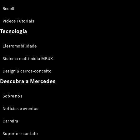
Configurador
Recall
Test drive
Showroom
Vídeos Tutoriais
Online
Tecnologia
SUV
Eletromobilidade
Sistema multimídia MBUX
Design & carros-conceito
Todos os
Descubra a Mercedes
SUVs
EQB
Elétrico
GLA
Sobre nós
GLB
Notícias e eventos
GLC
GLC Coupé
Carreira
GLE
GLE Coupé
Suporte e contato
GLS