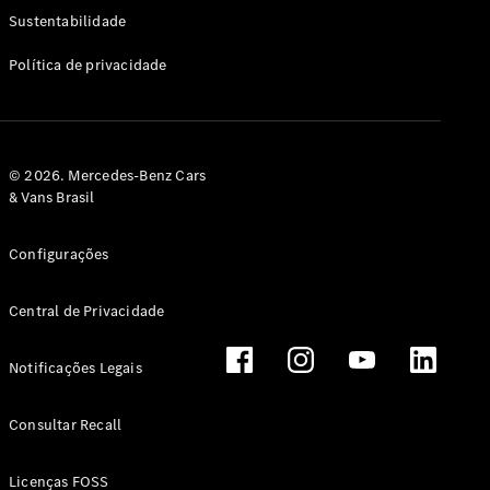
Classe G
Sustentabilidade
Configurador
Política de privacidade
Test drive
Showroom
Online
Hatchback
© 2026. Mercedes-Benz Cars
& Vans Brasil
Configurações
Central de Privacidade
Classe A
Hatchback
Notificações Legais
Configurador
Test drive
Consultar Recall
Showroom
Online
Licenças FOSS