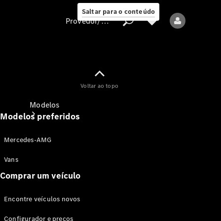
Saltar para o conteúdo
Provedor/proteção de dados
Provedor/proteção
Voltar ao topo
de dados
Modelos
Modelos preferidos
Mercedes-AMG
Vans
Comprar um veículo
Todos os modelos
Encontre veículos novos
Modelos elétricos
Configurador e preços