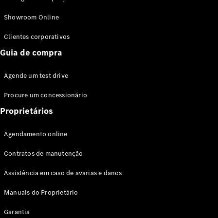
Modelos híbridos plug-in
Showroom Online
Sedans
Clientes corporativos
Guia de compra
Agende um test drive
Procure um concessionário
Todos os
Sedans
Proprietários
Classe C
Sedan
Agendamento online
EQE
Elétrico
Sedan
Contratos de manutenção
Classe E
Sedan
Assistência em caso de avarias e danos
Classe S
Sedan
Manuais do Proprietário
Longo
Garantia