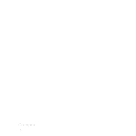
Configurador
Test drive
Showroom Online
Compra