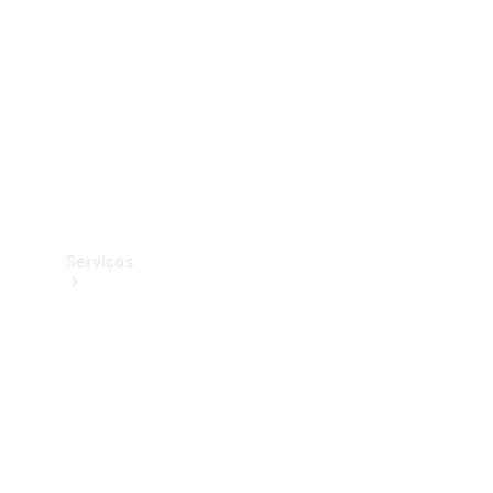
Originais
Coleção
Serviços
Todos os
serviços