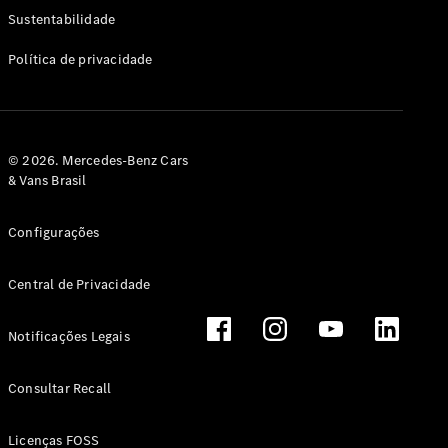
Classe G
Sustentabilidade
Configurador
Política de privacidade
Test drive
Showroom
Online
Hatchback
© 2026. Mercedes-Benz Cars
& Vans Brasil
Configurações
Central de Privacidade
Classe A
Hatchback
Notificações Legais
Configurador
Test drive
Consultar Recall
Showroom
Online
Licenças FOSS