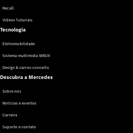
Configurador
Recall
Test drive
Showroom
Vídeos Tutoriais
Online
Tecnologia
SUV
Eletromobilidade
Sistema multimídia MBUX
Design & carros-conceito
Todos os
Descubra a Mercedes
SUVs
EQB
Elétrico
GLA
Sobre nós
GLB
Notícias e eventos
GLC
GLC Coupé
Carreira
GLE
GLE Coupé
Suporte e contato
GLS