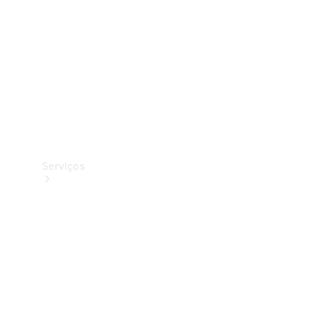
Originais
Coleção
Serviços
Todos os
serviços