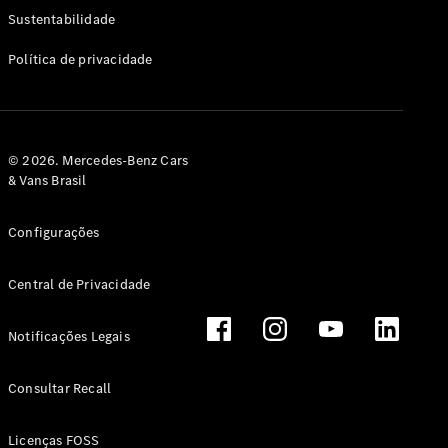
Classe G
Sustentabilidade
Configurador
Política de privacidade
Test drive
Showroom
Online
Hatchback
© 2026. Mercedes-Benz Cars
& Vans Brasil
Configurações
Central de Privacidade
Classe A
Hatchback
Notificações Legais
Configurador
Test drive
Consultar Recall
Showroom
Online
Licenças FOSS