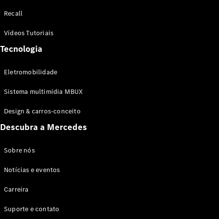
Configurador
Recall
Test drive
Showroom
Vídeos Tutoriais
Online
Tecnologia
SUV
Eletromobilidade
Sistema multimídia MBUX
Design & carros-conceito
Todos os
Descubra a Mercedes
SUVs
EQB
Elétrico
GLA
Sobre nós
GLB
Notícias e eventos
GLC
GLC Coupé
Carreira
GLE
GLE Coupé
Suporte e contato
GLS