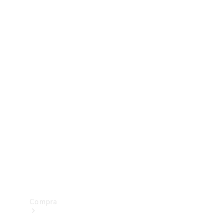
Configurador
Test drive
Showroom Online
Compra