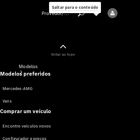
Saltar para o conteúdo
Provedor/proteção de dados
Provedor/proteção
Voltar ao topo
de dados
Modelos
Modelos preferidos
Mercedes-AMG
Vans
Comprar um veículo
Todos os modelos
Encontre veículos novos
Modelos elétricos
Configurador e preços