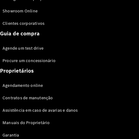
Modelos híbridos plug-in
Showroom Online
Sedans
Clientes corporativos
Guia de compra
Agende um test drive
Procure um concessionário
Todos os
Sedans
Proprietários
Classe C
Sedan
Agendamento online
EQE
Elétrico
Sedan
Contratos de manutenção
Classe E
Sedan
Assistência em caso de avarias e danos
Classe S
Sedan
Manuais do Proprietário
Longo
Garantia