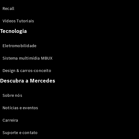
Configurador
Recall
Test drive
Showroom
Vídeos Tutoriais
Online
Tecnologia
SUV
Eletromobilidade
Sistema multimídia MBUX
Design & carros-conceito
Todos os
Descubra a Mercedes
SUVs
EQB
Elétrico
GLA
Sobre nós
GLB
Notícias e eventos
GLC
GLC Coupé
Carreira
GLE
GLE Coupé
Suporte e contato
GLS