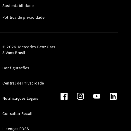
Classe G
Sustentabilidade
Configurador
Política de privacidade
Test drive
Showroom
Online
Hatchback
© 2026. Mercedes-Benz Cars
& Vans Brasil
Configurações
Central de Privacidade
Classe A
Hatchback
Notificações Legais
Configurador
Test drive
Consultar Recall
Showroom
Online
Licenças FOSS