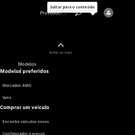
Saltar para o conteúdo
Provedor/proteção de dados
Provedor/proteção
Voltar ao topo
de dados
Modelos
Modelos preferidos
Mercedes-AMG
Vans
Comprar um veículo
Todos os modelos
Encontre veículos novos
Modelos elétricos
Configurador e preços