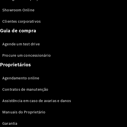
Modelos híbridos plug-in
Showroom Online
Sedans
Clientes corporativos
Guia de compra
Agende um test drive
Procure um concessionário
Todos os
Sedans
Proprietários
Classe C
Sedan
Agendamento online
EQE
Elétrico
Sedan
Contratos de manutenção
Classe E
Sedan
Assistência em caso de avarias e danos
Classe S
Sedan
Manuais do Proprietário
Longo
Garantia