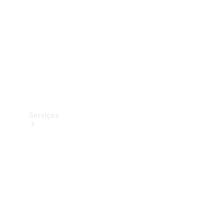
Originais
Coleção
Serviços
Todos os
serviços