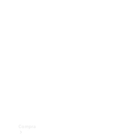
Configurador
Test drive
Showroom Online
Compra