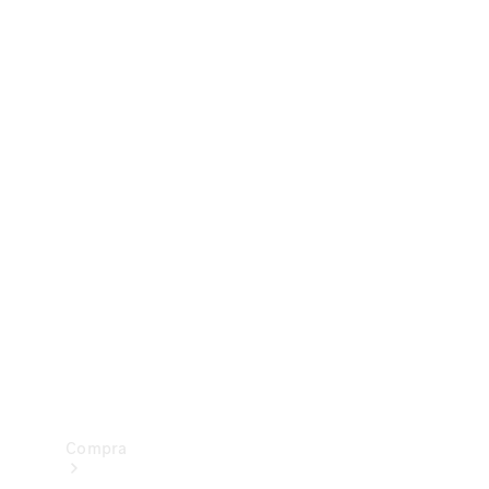
Configurador
Test drive
Showroom Online
Compra