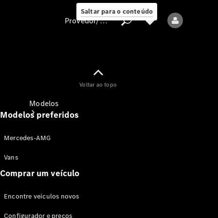
Saltar para o conteúdo
Provedor/proteção de dados
Provedor/proteção
Voltar ao topo
de dados
Modelos
Modelos preferidos
Mercedes-AMG
Vans
Comprar um veículo
Todos os modelos
Encontre veículos novos
Modelos elétricos
Configurador e preços