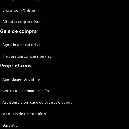
Modelos híbridos plug-in
Showroom Online
Sedans
Clientes corporativos
Guia de compra
Agende um test drive
Procure um concessionário
Todos os
Sedans
Proprietários
Classe C
Sedan
Agendamento online
EQE
Elétrico
Sedan
Contratos de manutenção
Classe E
Sedan
Assistência em caso de avarias e danos
Classe S
Sedan
Manuais do Proprietário
Longo
Garantia