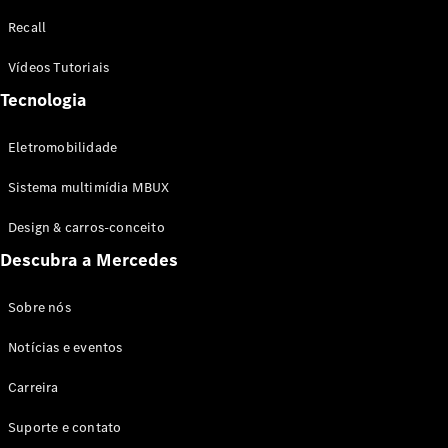
Configurador
Recall
Test drive
Showroom
Vídeos Tutoriais
Online
Tecnologia
SUV
Eletromobilidade
Sistema multimídia MBUX
Design & carros-conceito
Todos os
Descubra a Mercedes
SUVs
EQB
Elétrico
GLA
Sobre nós
GLB
Notícias e eventos
GLC
GLC Coupé
Carreira
GLE
GLE Coupé
Suporte e contato
GLS