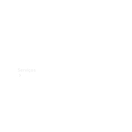
Originais
Coleção
Serviços
Todos os
serviços