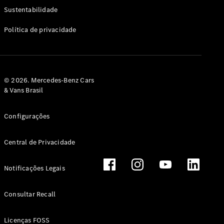
Classe G
Sustentabilidade
Configurador
Política de privacidade
Test drive
Showroom
Online
Hatchback
© 2026. Mercedes-Benz Cars
& Vans Brasil
Configurações
Central de Privacidade
Classe A
Hatchback
Notificações Legais
Configurador
Test drive
Consultar Recall
Showroom
Online
Licenças FOSS