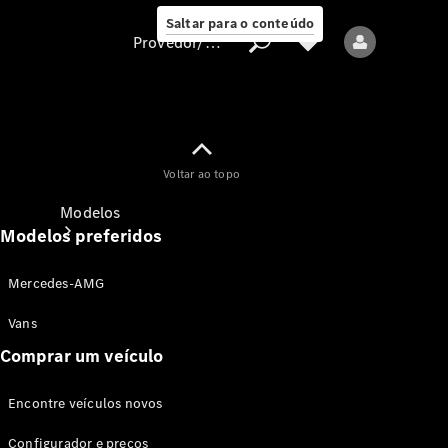
Saltar para o conteúdo
Provedor/proteção de dados
Provedor/proteção
Voltar ao topo
de dados
Modelos
Modelos preferidos
Mercedes-AMG
Vans
Comprar um veículo
Todos os modelos
Encontre veículos novos
Modelos elétricos
Configurador e preços