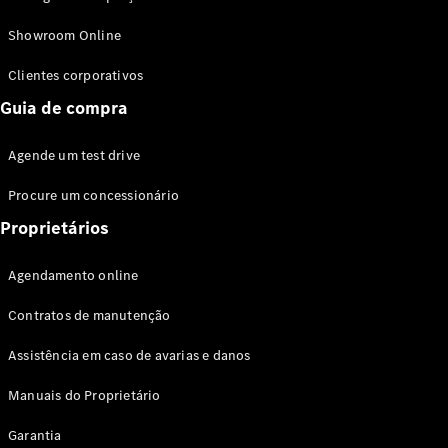
Modelos híbridos plug-in
Showroom Online
Sedans
Clientes corporativos
Guia de compra
Agende um test drive
Procure um concessionário
Todos os
Sedans
Proprietários
Classe C
Sedan
Agendamento online
EQE
Elétrico
Sedan
Contratos de manutenção
Classe E
Sedan
Assistência em caso de avarias e danos
Classe S
Sedan
Manuais do Proprietário
Longo
Garantia