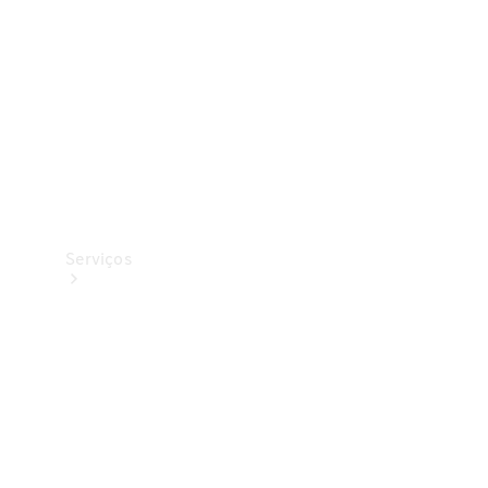
Originais
Coleção
Serviços
Todos os
serviços