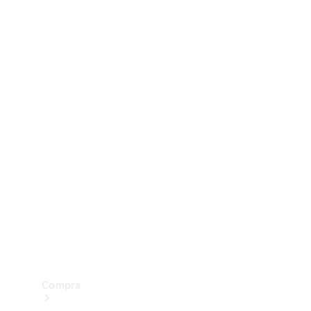
Configurador
Test drive
Showroom Online
Compra