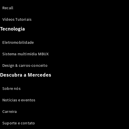
Configurador
Recall
Test drive
Showroom
Vídeos Tutoriais
Online
Tecnologia
SUV
Eletromobilidade
Sistema multimídia MBUX
Design & carros-conceito
Todos os
Descubra a Mercedes
SUVs
EQB
Elétrico
GLA
Sobre nós
GLB
Notícias e eventos
GLC
GLC Coupé
Carreira
GLE
GLE Coupé
Suporte e contato
GLS