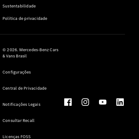
Classe G
Sustentabilidade
Configurador
Política de privacidade
Test drive
Showroom
Online
Hatchback
© 2026. Mercedes-Benz Cars
& Vans Brasil
Configurações
Central de Privacidade
Classe A
Hatchback
Notificações Legais
Configurador
Test drive
Consultar Recall
Showroom
Online
Licenças FOSS