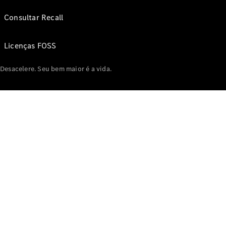
Consultar Recall
Licenças FOSS
Desacelere. Seu bem maior é a vida.