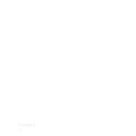
Configurador
Test drive
Showroom Online
Compra