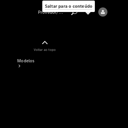
Saltar para o conteúdo
Provedor/proteção de dados
Provedor/proteção
Voltar ao topo
de dados
Modelos
Todos os modelos
Modelos elétricos