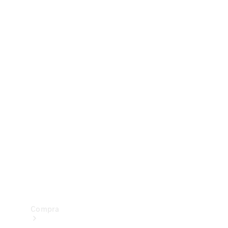
Configurador
Test drive
Showroom Online
Compra