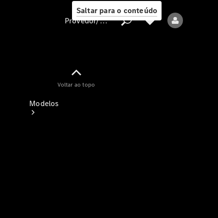
Saltar para o conteúdo
Provedor/proteção de dados
Provedor/proteção
Voltar ao topo
de dados
Modelos
Todos os modelos
Modelos elétricos