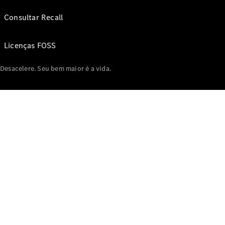
Consultar Recall
Licenças FOSS
Desacelere. Seu bem maior é a vida.