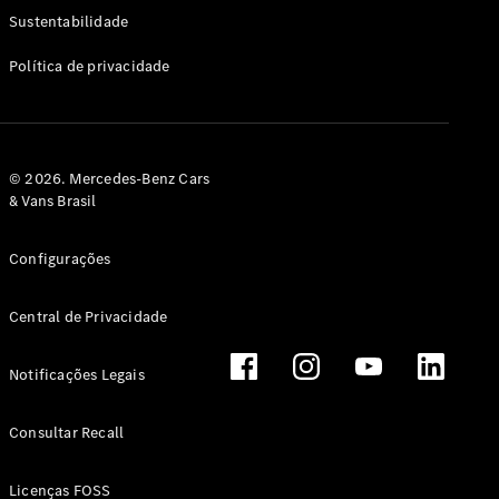
Classe G
Sustentabilidade
Configurador
Política de privacidade
Test drive
Showroom
Online
Hatchback
© 2026. Mercedes-Benz Cars
& Vans Brasil
Configurações
Central de Privacidade
Classe A
Hatchback
Notificações Legais
Configurador
Test drive
Consultar Recall
Showroom
Online
Licenças FOSS