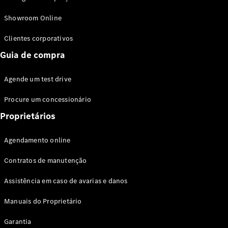
Modelos híbridos plug-in
Showroom Online
Sedans
Clientes corporativos
Guia de compra
Agende um test drive
Procure um concessionário
Todos os
Sedans
Proprietários
Classe C
Sedan
Agendamento online
EQE
Elétrico
Sedan
Contratos de manutenção
Classe E
Sedan
Assistência em caso de avarias e danos
Classe S
Sedan
Manuais do Proprietário
Longo
Garantia