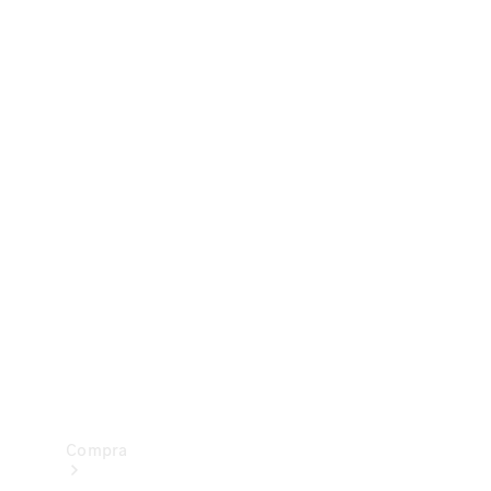
Configurador
Test drive
Showroom Online
Compra