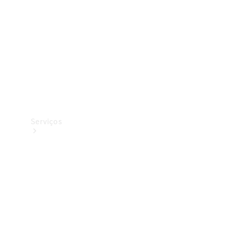
Originais
Coleção
Serviços
Todos os
serviços