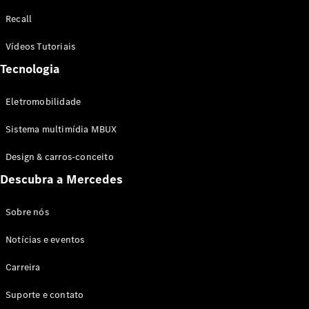
Configurador
Recall
Test drive
Showroom
Vídeos Tutoriais
Online
Tecnologia
SUV
Eletromobilidade
Sistema multimídia MBUX
Design & carros-conceito
Todos os
Descubra a Mercedes
SUVs
EQB
Elétrico
GLA
Sobre nós
GLB
Notícias e eventos
GLC
GLC Coupé
Carreira
GLE
GLE Coupé
Suporte e contato
GLS