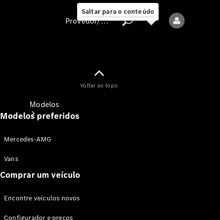
Saltar para o conteúdo
Provedor/proteção de dados
Provedor/proteção
Voltar ao topo
de dados
Modelos
Modelos preferidos
Mercedes-AMG
Vans
Comprar um veículo
Todos os modelos
Encontre veículos novos
Modelos elétricos
Configurador e preços