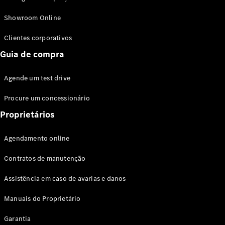
Modelos híbridos plug-in
Showroom Online
Sedans
Clientes corporativos
Guia de compra
Agende um test drive
Procure um concessionário
Todos os
Sedans
Proprietários
Classe C
Sedan
Agendamento online
EQE
Elétrico
Sedan
Contratos de manutenção
Classe E
Sedan
Assistência em caso de avarias e danos
Classe S
Sedan
Manuais do Proprietário
Longo
Garantia