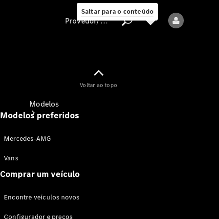
Saltar para o conteúdo
Provedor/proteção de dados
Provedor/proteção
Voltar ao topo
de dados
Modelos
Modelos preferidos
Mercedes-AMG
Vans
Comprar um veículo
Todos os modelos
Encontre veículos novos
Modelos elétricos
Configurador e preços