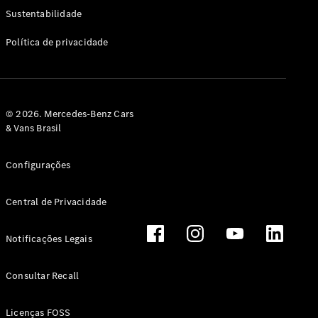
Classe G
Sustentabilidade
Configurador
Política de privacidade
Test drive
Showroom
Online
Hatchback
© 2026. Mercedes-Benz Cars
& Vans Brasil
Configurações
Central de Privacidade
Classe A
Hatchback
Notificações Legais
Configurador
Test drive
Consultar Recall
Showroom
Online
Licenças FOSS