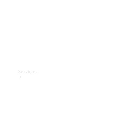
Originais
Coleção
Serviços
Todos os
serviços