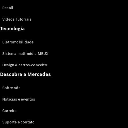
Configurador
Recall
Test drive
Showroom
Vídeos Tutoriais
Online
Tecnologia
SUV
Eletromobilidade
Sistema multimídia MBUX
Design & carros-conceito
Todos os
Descubra a Mercedes
SUVs
EQB
Elétrico
GLA
Sobre nós
GLB
Notícias e eventos
GLC
GLC Coupé
Carreira
GLE
GLE Coupé
Suporte e contato
GLS