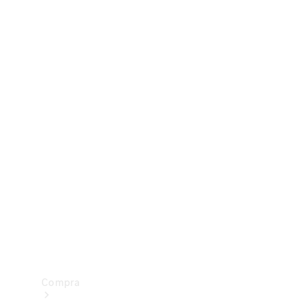
Configurador
Test drive
Showroom Online
Compra