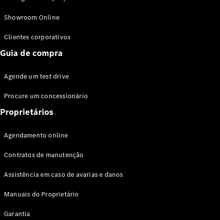
Modelos híbridos plug-in
Showroom Online
Sedans
Clientes corporativos
Guia de compra
Agende um test drive
Procure um concessionário
Todos os
Sedans
Proprietários
Classe C
Sedan
Agendamento online
EQE
Elétrico
Sedan
Contratos de manutenção
Classe E
Sedan
Assistência em caso de avarias e danos
Classe S
Sedan
Manuais do Proprietário
Longo
Garantia