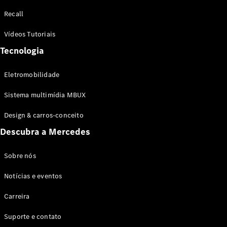
Configurador
Recall
Test drive
Showroom
Vídeos Tutoriais
Online
Tecnologia
SUV
Eletromobilidade
Sistema multimídia MBUX
Design & carros-conceito
Todos os
Descubra a Mercedes
SUVs
EQB
Elétrico
GLA
Sobre nós
GLB
Notícias e eventos
GLC
GLC Coupé
Carreira
GLE
GLE Coupé
Suporte e contato
GLS