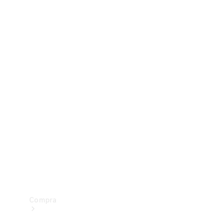
Configurador
Test drive
Showroom Online
Compra