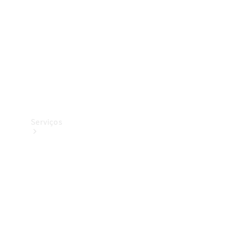
Originais
Coleção
Serviços
Todos os
serviços