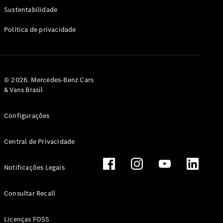
Classe G
Sustentabilidade
Configurador
Política de privacidade
Test drive
Showroom
Online
Hatchback
© 2026. Mercedes-Benz Cars
& Vans Brasil
Configurações
Central de Privacidade
Classe A
Hatchback
Notificações Legais
Configurador
Test drive
Consultar Recall
Showroom
Online
Licenças FOSS