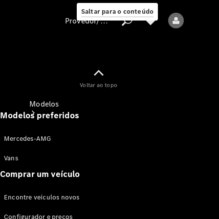
Saltar para o conteúdo
Provedor/proteção de dados
Provedor/proteção
Voltar ao topo
de dados
Modelos
Modelos preferidos
Mercedes-AMG
Vans
Comprar um veículo
Todos os modelos
Encontre veículos novos
Modelos elétricos
Configurador e preços