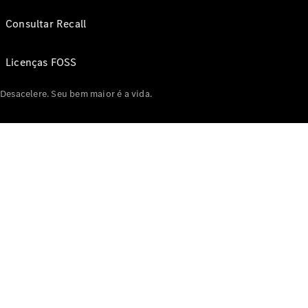
Consultar Recall
Licenças FOSS
Desacelere. Seu bem maior é a vida.