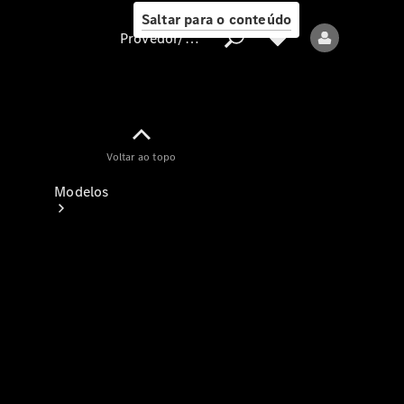
Saltar para o conteúdo
Provedor/proteção de dados
Provedor/proteção
Voltar ao topo
de dados
Modelos
Todos os modelos
Modelos elétricos