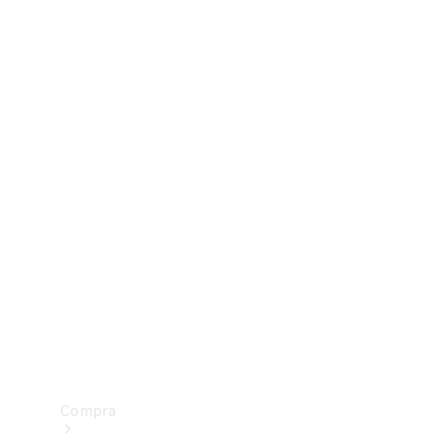
Configurador
Test drive
Showroom Online
Compra